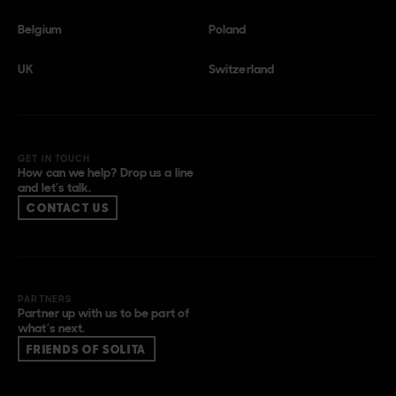
Belgium
Poland
UK
Switzerland
GET IN TOUCH
How can we help? Drop us a line
and let’s talk.
CONTACT US
PARTNERS
Partner up with us to be part of
what’s next.
FRIENDS OF SOLITA