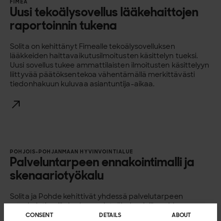
FIMEA
Uusi tekoälysovellus lääkehaittojen
raportoinnin tukena
Solita on kehittänyt Fimealle tekoälysovelluksen
lääkkeiden haittavaikutusilmoitusten käsittelyn tueksi.
Uusi sovellus tukee ammattilaisten ilmoitusten käsittelyyn
liittyvää päätöksentekoa vähentämällä merkittävästi
tiedonhakuun kuluvaa asiantuntija-aikaa.
POHJOIS-POHJANMAAN HYVINVOINTIALUE
Palveluntarpeen ennakointimalli ja
skenaariotyökalu
Solita ja Pohde kehittivät yhdessä palvelutarpeen
ennakointimallin ja skenaariotyökalun, joilla voidaan
arvioida hoidon tulevaa kysyntää sekä sen vaikutuksia
CONSENT
DETAILS
ABOUT