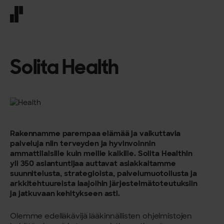
Front page
Solita Health
Rakennamme parempaa elämää ja vaikuttavia
palveluja niin terveyden ja hyvinvoinnin
ammattilaisille kuin meille kaikille.
Solita Healthin
yli 350 asiantuntijaa auttavat asiakkaitamme
suunnitelusta, strategioista, palvelumuotoilusta ja
arkkitehtuureista laajoihin järjestelmätoteutuksiin
ja jatkuvaan kehitykseen asti.
Olemme edelläkävijä lääkinnällisten ohjelmistojen