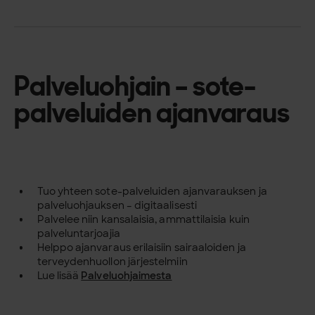
Palveluohjain – sote-
palveluiden ajanvaraus
Tuo yhteen sote-palveluiden ajanvarauksen ja
palveluohjauksen – digitaalisesti
Palvelee niin kansalaisia, ammattilaisia kuin
palveluntarjoajia
Helppo ajanvaraus erilaisiin sairaaloiden ja
terveydenhuollon järjestelmiin
Lue lisää
Palveluohjaimesta