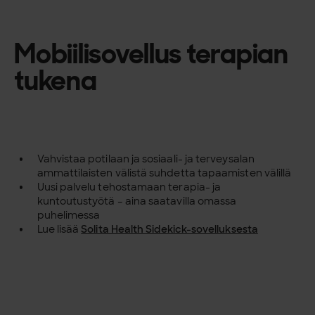
Mobiilisovellus terapian
tukena
Vahvistaa potilaan ja sosiaali- ja terveysalan
ammattilaisten välistä suhdetta tapaamisten välillä
Uusi palvelu tehostamaan terapia- ja
kuntoutustyötä – aina saatavilla omassa
puhelimessa
Lue lisää
Solita Health Sidekick-sovelluksesta