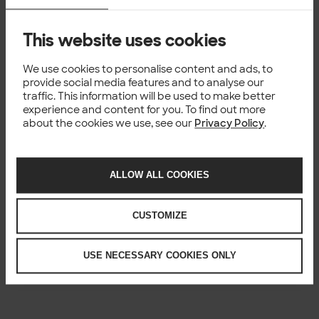
jonotusaikoihin ja jonomäärään.
This website uses cookies
We use cookies to personalise content and ads, to
provide social media features and to analyse our
traffic. This information will be used to make better
POHJOIS-POHJANMAAN HYVINVOINTIALUE
experience and content for you. To find out more
Modernilla tietoallasratkaisulla apua
about the cookies we use, see our
Privacy Policy
.
Pohteen kustannus­tietoisuuteen ja
johtamisen tueksi
ALLOW ALL COOKIES
Pohde halusi päivittää hinnastonsa vastaamaan
ajantasaisia, toteutuneita kustannuksia. Yhteistyössä
Solitan kanssa Pohde toteutti kustannuslaskennan
CUSTOMIZE
pilottiprojektin, jossa hyödynnettiin Pohteen olemassa
olevaa, nykyaikaista tietoallasta.
USE NECESSARY COOKIES ONLY