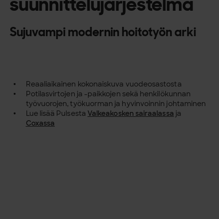
suunnittelujärjestelmä
Sujuvampi modernin hoitotyön arki
Reaaliaikainen kokonaiskuva vuodeosastosta
Potilasvirtojen ja -paikkojen sekä henkilökunnan
työvuorojen, työkuorman ja hyvinvoinnin johtaminen
Lue lisää Pulsesta
Valkeakosken sairaalassa
ja
Coxassa