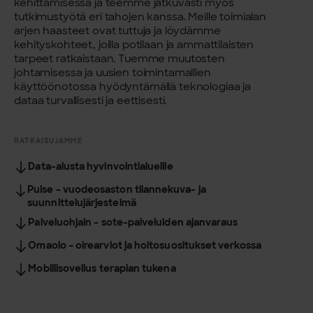
kehittämisessä ja teemme jatkuvasti myös
tutkimustyötä eri tahojen kanssa. Meille toimialan
arjen haasteet ovat tuttuja ja löydämme
kehityskohteet, joilla potilaan ja ammattilaisten
tarpeet ratkaistaan. Tuemme muutosten
johtamisessa ja uusien toimintamallien
käyttöönotossa hyödyntämällä teknologiaa ja
dataa turvallisesti ja eettisesti.
RATKAISUJAMME
Data-alusta hyvinvointialueille
Pulse – vuodeosaston tilannekuva- ja
suunnittelujärjestelmä
Palveluohjain – sote-palveluiden ajanvaraus
Omaolo – oirearviot ja hoitosuositukset verkossa
Mobiilisovellus terapian tukena