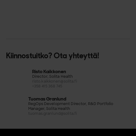
Kiinnostuitko? Ota yhteyttä!
Risto Kaikkonen
Director, Solita Health
risto.kaikkonen@solita.fi
+358 415 368 745
Tuomas Granlund
RegOps Development Director, R&D Portfolio
Manager, Solita Health
tuomas.granlund@solita.fi