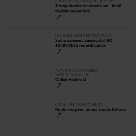
LUE BLOGI JA LATAA POLICY BRIEF
Tietojohtamisen tulevaisuus – kohti
tiedolla tekemistä
ISO 13485:2016 CERTIFICATION
Solita achieves successful ISO
13485:2016 recertification
TUTUSTU ÄLYKKÄÄSEEN
YHTEISTYÖMALLIIN
Collab Health AI
LATAA UUSI POLICY BRIEF
Hoidon tarpeen arviointi uudistettava