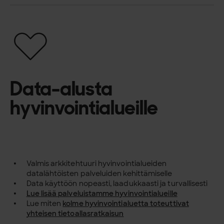
Data-alusta
hyvinvointialueille
Valmis arkkitehtuuri hyvinvointialueiden
datalähtöisten palveluiden kehittämiselle
Data käyttöön nopeasti, laadukkaasti ja turvallisesti
Lue lisää palveluistamme hyvinvointialueille
Lue miten
kolme hyvinvointialuetta toteuttivat
yhteisen tietoallasratkaisun