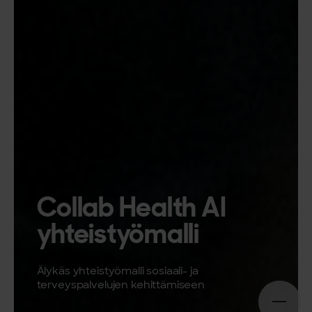
Collab Health AI
yhteistyömalli
Älykäs yhteistyömalli sosiaali- ja
terveyspalvelujen kehittämiseen
Open n