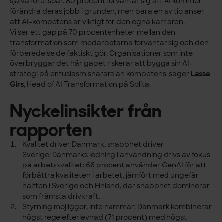
själva förutspår. 80 procent förväntar sig att AI kommer
förändra deras jobb i grunden, men bara en av tio anser
att AI-kompetens är viktigt för den egna karriären.
Vi ser ett gap på 70 procentenheter mellan den
transformation som medarbetarna förväntar sig och den
förberedelse de faktiskt gör. Organisationer som inte
överbryggar det här gapet riskerar att bygga sin AI-
strategi på entusiasm snarare än kompetens, säger
Lasse
Girs
, Head of AI Transformation på Solita.
Nyckelinsikter från
rapporten
Kvalitet driver Danmark, snabbhet driver
Sverige:
Danmarks ledning i användning drivs av fokus
på arbetskvalitet: 66 procent använder GenAI för att
förbättra kvaliteten i arbetet, jämfört med ungefär
hälften i Sverige och Finland, där snabbhet dominerar
som främsta drivkraft.
Styrning möjliggör, inte hämmar:
Danmark kombinerar
högst regelefterlevnad (71 procent) med högst