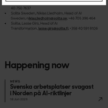
Solita, Ossi Lindroos, CEO,
ossi.lindroos@solita.fi
, +358
40 750 7637
Solita Sweden, Niklas Liedholm, Head of AI
Sweden,
n
iklas.liedholm@solita.se
, +46 705 396 464
Solita, Lasse Girs, Head of AI
Transformation,
lasse.girs@solita.fi
, +358 40 591 8106
Happening now
NEWS
Svenska arbetsplatser svagast
i Norden på AI-riktlinjer
18 Jun 2026