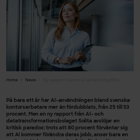
Home
News
Ny rapport: Svensk AI-användning fördubblad på ett år, men brist på utbildning kan dämpa tillväxt
På bara ett år har AI-användningen bland svenska
kontorsarbetare mer än fördubblats, från 25 till 53
procent. Men en ny rapport från AI- och
datatransformationsbolaget Solita avslöjar en
kritisk paradox: trots att 80 procent förväntar sig
att AI kommer förändra deras jobb, anser bara en