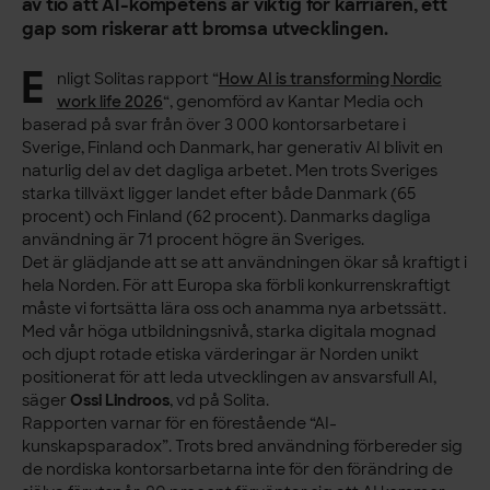
av tio att AI-kompetens är viktig för karriären, ett
gap som riskerar att bromsa utvecklingen.
E
nligt Solitas rapport “
How AI is transforming Nordic
work life 2026
“, genomförd av Kantar Media och
baserad på svar från över 3 000 kontorsarbetare i
Sverige, Finland och Danmark, har generativ AI blivit en
naturlig del av det dagliga arbetet. Men trots Sveriges
starka tillväxt ligger landet efter både Danmark (65
procent) och Finland (62 procent). Danmarks dagliga
användning är 71 procent högre än Sveriges.
Det är glädjande att se att användningen ökar så kraftigt i
hela Norden. För att Europa ska förbli konkurrenskraftigt
måste vi fortsätta lära oss och anamma nya arbetssätt.
Med vår höga utbildningsnivå, starka digitala mognad
och djupt rotade etiska värderingar är Norden unikt
positionerat för att leda utvecklingen av ansvarsfull AI,
säger
Ossi Lindroos
, vd på Solita.
Rapporten varnar för en förestående “AI-
kunskapsparadox”. Trots bred användning förbereder sig
de nordiska kontorsarbetarna inte för den förändring de