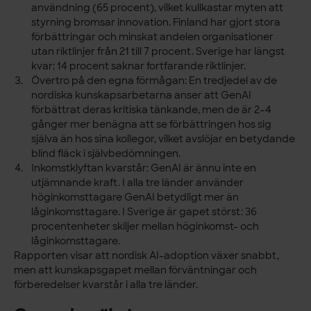
användning (65 procent), vilket kullkastar myten att
styrning bromsar innovation. Finland har gjort stora
förbättringar och minskat andelen organisationer
utan riktlinjer från 21 till 7 procent. Sverige har längst
kvar: 14 procent saknar fortfarande riktlinjer.
Övertro på den egna förmågan:
En tredjedel av de
nordiska kunskapsarbetarna anser att GenAI
förbättrat deras kritiska tänkande, men de är 2–4
gånger mer benägna att se förbättringen hos sig
själva än hos sina kollegor, vilket avslöjar en betydande
blind fläck i självbedömningen.
Inkomstklyftan kvarstår:
GenAI är ännu inte en
utjämnande kraft. I alla tre länder använder
höginkomsttagare GenAI betydligt mer än
låginkomsttagare. I Sverige är gapet störst: 36
procentenheter skiljer mellan höginkomst- och
låginkomsttagare.
Rapporten visar att nordisk AI-adoption växer snabbt,
men att kunskapsgapet mellan förväntningar och
förberedelser kvarstår i alla tre länder.