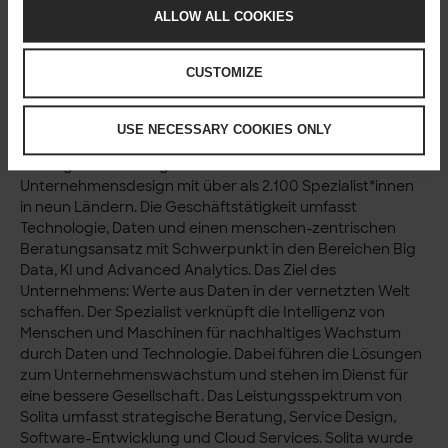
Solita & GenAI
ALLOW ALL COOKIES
Solita’s GenAI Lab
Solita tritt AI Pact bei
CUSTOMIZE
Solita & AI
Über Solita
USE NECESSARY COOKIES ONLY
Solita
ist ein europäischer Marktführer für
datengetriebene digitale Transformation und
Unternehmensdesign mit über als 2.100 Spezialist*innen
in neun Ländern. Die Geschäftstätigkeit umfasst
Technologie, Daten und einen menschen-zentrischen
Beratungsansatz mit Schwerpunkt in den Bereichen Big
Data, KI und Advanced Analytics. Das Ziel des
Unternehmens: Werte aus Daten in der vernetzten Welt
schaffen. Der Spezialist verknüpft die Intelligenz von
Menschen und Maschinen für nachhaltiges Wachstum
durch Daten und Technologie. Dabei führen die Lösungen
zum Unternehmenswachstum und stehen im Dienst für
eine bessere Gesellschaft. Das Leistungsspektrum von
Solita umfasst strategische Beratung, Service Design,
Software-Entwicklung und Cloud Services. Solita wurde