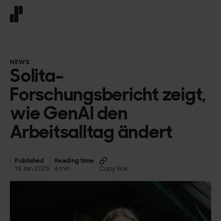
Front page
NEWS
Solita-
Forschungsbericht zeigt,
wie GenAI den
Arbeitsalltag ändert
Published
Reading time
15 Jan 2025
4 min
Copy link