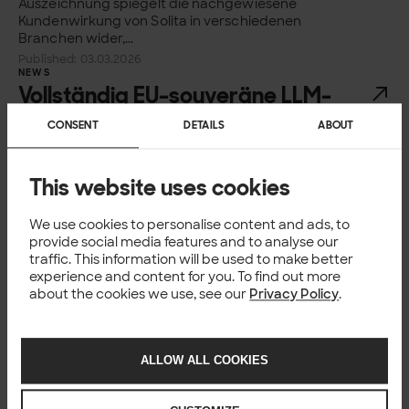
Auszeichnung spiegelt die nachgewiesene
Kundenwirkung von Solita in verschiedenen
Branchen wider,...
Published: 03.03.2026
NEWS
Vollständig EU-souveräne LLM-
Plattform von Solita
CONSENT
DETAILS
ABOUT
Solita, finnischstämmiger Spezialist für KI und
Datentransformation mit starker Präsenz in
This website uses cookies
Deutschland, stellt seine modulare Plattform für
große Sprachmodelle (LLM) ab sofort vollständig
We use cookies to personalise content and ads, to
über die europäische Cloud-Plattform UpCloud
provide social media features and to analyse our
bereit. Kunden...
traffic. This information will be used to make better
Published: 10.02.2026
experience and content for you. To find out more
NEWS
ISO 9001- und ISO/IEC 20000-1-
about the cookies we use, see our
Privacy Policy
.
Zertifizierungen für Solita
Angesichts des anhaltenden Wachstums von Solita
ALLOW ALL COOKIES
spielen harmonisierte Arbeitsweisen und
gemeinsame Best Practices eine immer wichtigere