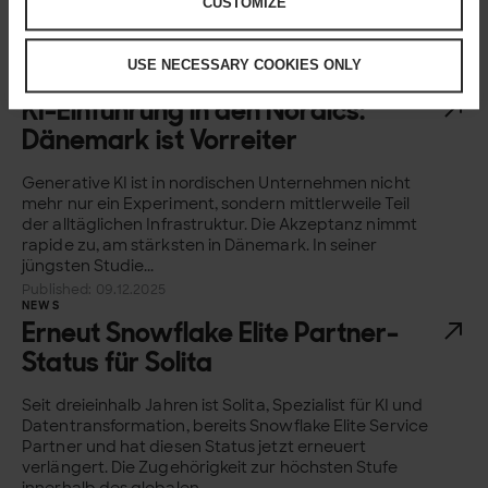
Rolle, um konsistente und qualitativ hochwertige
CUSTOMIZE
Leistungen für Kunden zu erbringen. Vor diesem
Hintergrund...
USE NECESSARY COOKIES ONLY
Published: 17.12.2025
NEWS
KI-Einführung in den Nordics:
Dänemark ist Vorreiter
Generative KI ist in nordischen Unternehmen nicht
mehr nur ein Experiment, sondern mittlerweile Teil
der alltäglichen Infrastruktur. Die Akzeptanz nimmt
rapide zu, am stärksten in Dänemark. In seiner
jüngsten Studie...
Published: 09.12.2025
NEWS
Erneut Snowflake Elite Partner-
Status für Solita
Seit dreieinhalb Jahren ist Solita, Spezialist für KI und
Datentransformation, bereits Snowflake Elite Service
Partner und hat diesen Status jetzt erneuert
verlängert. Die Zugehörigkeit zur höchsten Stufe
innerhalb des globalen...