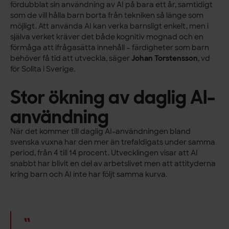
fördubblat sin användning av AI på bara ett år, samtidigt
som de vill hålla barn borta från tekniken så länge som
möjligt. Att använda AI kan verka barnsligt enkelt, men i
själva verket kräver det både kognitiv mognad och en
förmåga att ifrågasätta innehåll – färdigheter som barn
behöver få tid att utveckla, säger
Johan Torstensson
, vd
för Solita i Sverige.
Stor ökning av daglig AI-
användning
När det kommer till daglig AI-användningen bland
svenska vuxna har den mer än trefaldigats under samma
period, från 4 till 14 procent. Utvecklingen visar att AI
snabbt har blivit en del av arbetslivet men att attityderna
kring barn och AI inte har följt samma kurva.