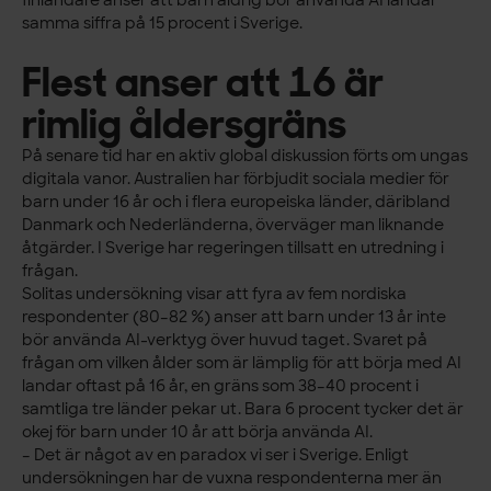
finländare anser att barn aldrig bör använda AI landar
samma siffra på 15 procent i Sverige.
Flest anser att 16 är
rimlig åldersgräns
På senare tid har en aktiv global diskussion förts om ungas
digitala vanor. Australien har förbjudit sociala medier för
barn under 16 år och i flera europeiska länder, däribland
Danmark och Nederländerna, överväger man liknande
åtgärder. I Sverige har regeringen tillsatt en utredning i
frågan.
Solitas undersökning visar att fyra av fem nordiska
respondenter (80–82 %) anser att barn under 13 år inte
bör använda AI-verktyg över huvud taget. Svaret på
frågan om vilken ålder som är lämplig för att börja med AI
landar oftast på 16 år, en gräns som 38–40 procent i
samtliga tre länder pekar ut. Bara 6 procent tycker det är
okej för barn under 10 år att börja använda AI.
– Det är något av en paradox vi ser i Sverige. Enligt
undersökningen har de vuxna respondenterna mer än