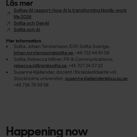
Läs mer
Solitas AI rapport: How AI is transforming Nordic work
life 2026
Solita och GenAI
Solita och AI
Mer information
Solita, Johan Torstensson, EVP, Solita Sverige,
johan.torstensson@solita.se
, +46 722 44 91 08
Solita, Rebecca Killiner, PR & Communications,
rebecca.killiner@solita.se
, +46 707 24 07 22
Susanne Kjällander, docent i förskoledidaktik vid
Stockholms universitet,
susanne.kjallander@buv.su.se
,
+46 736 78 99 58
Happening now