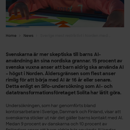
Home
News
Sverige mest restriktivt i Norden med barns AI-användning
Svenskarna är mer skeptiska till barns AI-
användning än sina nordiska grannar. 15 procent av
svenska vuxna anser att barn aldrig ska använda AI
– högst i Norden. Åldersgränsen som flest anser
rimlig för att börja med AI är 16 år eller senare.
Detta enligt en Sifo-undersökning som AI- och
datatransformationsföretaget Solita har låtit göra.
Undersökningen, som har genomförts bland
kontorsarbetare i Sverige, Danmark och Finland, visar att
svenskarna sticker ut när det gäller barns kontakt med AI.
Medan 9 procent av danskarna och 10 procent av