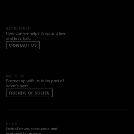
GET IN TOUCH
How can we help? Drop us a line
and let’s talk.
CONTACT US
PARTNERS
Partner up with us to be part of
what’s next.
FRIENDS OF SOLITA
MEDIA
Latest news, resources and
material for media.