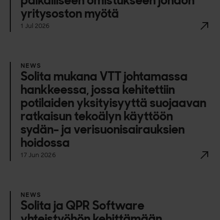
paikalliseen omistukseen johdon
yritysoston myötä
1 Jul 2026
NEWS
Solita mukana VTT johtamassa
hankkeessa, jossa kehitettiin
potilaiden yksityisyyttä suojaavan
ratkaisun tekoälyn käyttöön
sydän- ja verisuonisairauksien
hoidossa
17 Jun 2026
NEWS
Solita ja QPR Software
yhteistyöhön kehittämään