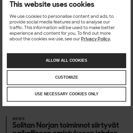
Solita ja
Microsoft Azure
This website uses cookies
Solitalle harvinainen tunnustus tekoälyn ja koneoppimisen
osaamisesta
We use cookies to personalise content and ads, to
provide social media features and to analyse our
Lisätietoja
traffic. This information will be used to make better
experience and content for you. To find out more
Solita, Mikael Ojala, SVP Connected Data,
+358 50 919
about the cookies we use, see our
Privacy Policy
.
3535,
mikael.ojala@solita.fi
Solita, Jyrki Nurminen, Sales Director, Microsoft-
kumppanuus,
+358 40 848 7055,
jyrki.nurminen@solita.fi
ALLOW ALL COOKIES
CUSTOMIZE
Happening now
USE NECESSARY COOKIES ONLY
NEWS
Solitan Norjan toiminnot siirtyvät