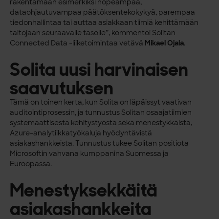
rakentamaan esimerkiksi nopeampaa,
dataohjautuvampaa päätöksentekokykyä, parempaa
tiedonhallintaa tai auttaa asiakkaan tiimiä kehittämään
taitojaan seuraavalle tasolle”, kommentoi Solitan
Connected Data -liiketoimintaa vetävä
Mikael Ojala
.
Solita uusi harvinaisen
saavutuksen
Tämä on toinen kerta, kun Solita on läpäissyt vaativan
auditointiprosessin, ja tunnustus Solitan osaajatiimien
systemaattisesta kehitystyöstä sekä menestykkäistä,
Azure-analytiikkatyökaluja hyödyntävistä
asiakashankkeista. Tunnustus tukee Solitan positiota
Microsoftin vahvana kumppanina Suomessa ja
Euroopassa.
Menestyksekkäitä
asiakashankkeita