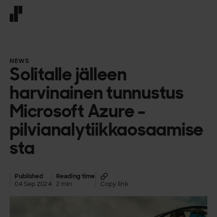
Front page
NEWS
Solitalle jälleen
harvinainen tunnustus
Microsoft Azure -
pilvianalytiikkaosaamise
sta
Published
Reading time
04 Sep 2024
2 min
Copy link