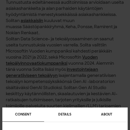
Tunnustusta edeltäneessä auditoinnissa arvioidaan useita
asiakashankkeita ja alan parhaiden käytäntöjen
hyödyntämistä menestyksekkäissä asiakashankkeissa.
Solitan
asiakkaisiin
kuuluvat muun
muassa Säästöpankkiryhmä, Keha, Ponsse, Ramirent ja
Nokian Renkaat.
Solitan Data Science- ja tekoälyosaaminen on saanut
useita tunnustuksia vuosien varrella. Solita valittiin
Microsoftin Vuoden kumppaniksi kahdesti peräkkäin
vuosina 2021 ja 2022, sekä Microsoftin
Vuoden
tekoälyinnovaatiokumppaniksi
vuonna 2024. Aiemmin
tänä vuonna Solita lisäsi myös
investointejaan
generatiiviseen tekoälyyn
laajentamalla generatiivisen
tekoälyn kompetenssiyksikkönsä Gen AI -laboratorion
sisältäväksi GenAI Studioksi. Solitan Gen AI Studio
keskittyy käytännöllisten, skaalautuvien ja kestävien AI-
ratkaisujen tutkimiseen, tarjoten yrityksille ja julkisille
toimijoille palveluita suurten kielimallien (LLM) tarjoamien
mahdollisuuksien tehokkaaseen hyödyntämiseen.
CONSENT
DETAILS
ABOUT
Lue lisää