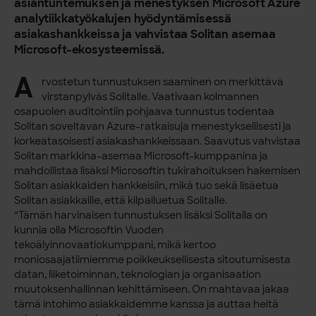
asiantuntemuksen ja menestyksen Microsoft Azure
analytiikkatyökalujen hyödyntämisessä
asiakashankkeissa ja vahvistaa Solitan asemaa
Microsoft-ekosysteemissä.
A
rvostetun tunnustuksen saaminen on merkittävä
virstanpylväs Solitalle. Vaativaan kolmannen
osapuolen auditointiin pohjaava tunnustus todentaa
Solitan soveltavan Azure-ratkaisuja menestyksellisesti ja
korkeatasoisesti asiakashankkeissaan. Saavutus vahvistaa
Solitan markkina-asemaa Microsoft-kumppanina ja
mahdollistaa lisäksi Microsoftin tukirahoituksen hakemisen
Solitan asiakkaiden hankkeisiin, mikä tuo sekä lisäetua
Solitan asiakkaille, että kilpailuetua Solitalle.
“Tämän harvinaisen tunnustuksen lisäksi Solitalla on
kunnia olla Microsoftin Vuoden
tekoälyinnovaatiokumppani, mikä kertoo
moniosaajatiimiemme poikkeuksellisesta sitoutumisesta
datan, liiketoiminnan, teknologian ja organisaation
muutoksenhallinnan kehittämiseen. On mahtavaa jakaa
tämä intohimo asiakkaidemme kanssa ja auttaa heitä