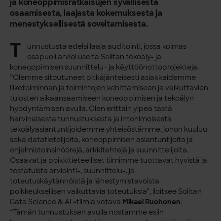
ja koneoppimisratkaisujen syvällisestä
osaamisesta, laajasta kokemuksesta ja
menestyksellisestä soveltamisesta.
T
unnustusta edelsi laaja auditointi, jossa kolmas
osapuoli arvioi useita Solitan tekoäly- ja
koneoppimisen suunnittelu- ja käyttöönottoprojekteja.
”Olemme sitoutuneet pitkäjänteisesti asiakkaidemme
liiketoiminnan ja toimintojen kehittämiseen ja vaikuttavien
tulosten aikaansaamiseen koneoppimisen ja tekoälyn
hyödyntämisen avulla. Olen erittäin ylpeä tästä
harvinaisesta tunnustuksesta ja intohimoisesta
tekoälyasiantuntijoidemme yhteisöstämme, johon kuuluu
sekä datatietelijöitä, koneoppimisen asiantuntijoita ja
ohjelmistoinsinöörejä, arkkitehtejä ja suunnittelijoita.
Osaavat ja poikkitieteelliset tiimimme tuottavat hyvistä ja
testatuista arviointi-, suunnittelu-, ja
toteutuskäytännöistä ja lähestymistavoista
poikkeuksellisen vaikuttavia toteutuksia”, iloitsee Solitan
Data Science & AI -tiimiä vetävä
Mikael Ruohonen
.
“Tämän tunnustuksen avulla nostamme esiin