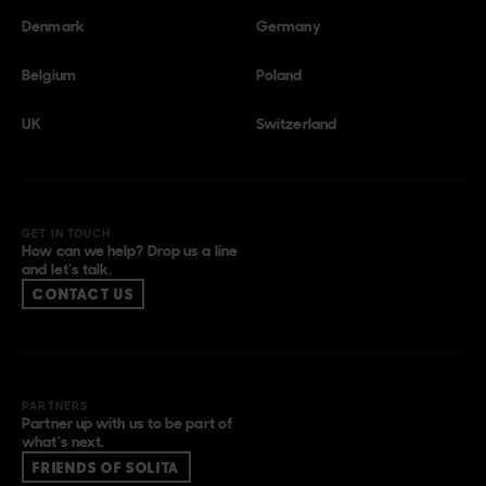
Denmark
Germany
Belgium
Poland
UK
Switzerland
GET IN TOUCH
How can we help? Drop us a line
and let’s talk.
CONTACT US
PARTNERS
Partner up with us to be part of
what’s next.
FRIENDS OF SOLITA