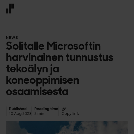
Front page
NEWS
Solitalle Microsoftin
harvinainen tunnustus
tekoälyn ja
koneoppimisen
osaamisesta
Published
Reading time
10 Aug 2023
2 min
Copy link