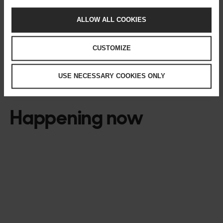
AI,
+358 41 451 6808,
mikael.ruohonen@solita.fi
ALLOW ALL COOKIES
Solita Jyrki Nurminen, myynti ja Microsoft-
kumppanuushankkeet,
+358 40 848 7055,
jyrki.nurminen@solita.fi
CUSTOMIZE
USE NECESSARY COOKIES ONLY
Happening now