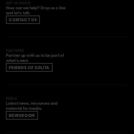
GET IN TOUCH
How can we help? Drop us a line
and let’s talk.
CONTACT US
PARTNERS
Partner up with us to be part of
what’s next.
FRIENDS OF SOLITA
MEDIA
Latest news, resources and
material for media.
NEWSROOM