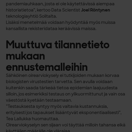
pandemiauhkaan, josta ei ole käytettävissä aiempaa
historiatietoa”, kertoo Data Scientist
Joel Röntynen
teknologiayhtiö Solitalta.
Lisäksi menetelmää voidaan hyödyntää myös muissa
kansallista rekisteridataa keräävissä maissa.
Muuttuva tilannetieto
mukaan
ennustemalleihin
Sähköinen oirearviokysely ei tutkijoiden mukaan korvaa
biologisten virustestien tarvetta. Sen avulla voidaan
kuitenkin saada tärkeää tietoa epidemian laajuudesta
silloin, jos esimerkiksi testaus on ylikuormittunut ja vain osa
väestöstä kyetään testaamaan.
”Testauksesta syntyy myös valtavia kustannuksia,
erityisesti jos tapaukset lisääntyvät eksponentiaalisesti”,
Tea Lallukka huomauttaa.
Oirearviokyselyn sen sijaan voi täyttää milloin tahansa eikä
käyttäjien määrälle ole ylärajaa.