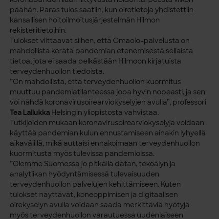
päähän. Paras tulos saatiin, kun oiretietoja yhdistettiin
kansallisen hoitoilmoitusjärjestelmän Hilmon
rekisteritietoihin.
Tulokset viittaavat siihen, että Omaolo-palvelusta on
mahdollista kerätä pandemian etenemisestä sellaista
tietoa, jota ei saada pelkästään Hilmoon kirjatuista
terveydenhuollon tiedoista.
”On mahdollista, että terveydenhuollon kuormitus
muuttuu pandemiatilanteessa jopa hyvin nopeasti, ja sen
voi nähdä koronavirusoirearviokyselyjen avulla”, professori
Tea Lallukka
Helsingin yliopistosta vahvistaa.
Tutkijoiden mukaan koronavirusoirearviokyselyjä voidaan
käyttää pandemian kulun ennustamiseen ainakin lyhyellä
aikavälillä, mikä auttaisi ennakoimaan terveydenhuollon
kuormitusta myös tulevissa pandemioissa.
”Olemme Suomessa jo pitkällä datan, tekoälyn ja
analytiikan hyödyntämisessä tulevaisuuden
terveydenhuollon palvelujen kehittämiseen. Kuten
tulokset näyttävät, koneoppimisen ja digitaalisen
oirekyselyn avulla voidaan saada merkittäviä hyötyjä
myös terveydenhuollon varautuessa uudenlaiseen