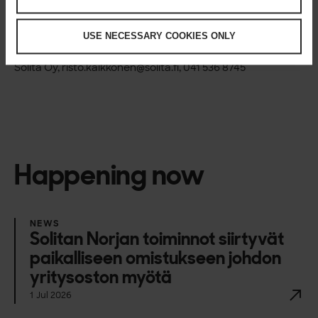
tea.lallukka@helsinki.fi
,
02941 27544
Joel Röntynen, Data Scientist, Solita Oy,
USE NECESSARY COOKIES ONLY
joel.rontynen@solita.fi
, 045 7877 5261
Risto Kaikkonen, Johtaja, Terveys- ja hyvinvointitoimiala,
Solita Oy,
risto.kaikkonen@solita.fi
, 041 536 8745
Happening now
NEWS
Solitan Norjan toiminnot siirtyvät
paikalliseen omistukseen johdon
yritysoston myötä
1 Jul 2026