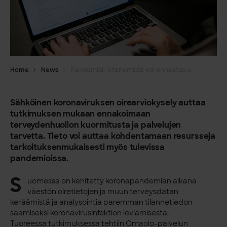
Home
News
Pandemian etenemistä voi ennustaa oirekyselyn avulla
Sähköinen koronaviruksen oirearviokysely auttaa
tutkimuksen mukaan ennakoimaan
terveydenhuollon kuormitusta ja palvelujen
tarvetta. Tieto voi auttaa kohdentamaan resursseja
tarkoituksenmukaisesti myös tulevissa
pandemioissa.
S
uomessa on kehitetty koronapandemian aikana
väestön oiretietojen ja muun terveysdatan
keräämistä ja analysointia paremman tilannetiedon
saamiseksi koronavirusinfektion leviämisestä.
Tuoreessa tutkimuksessa tehtiin Omaolo-palvelun