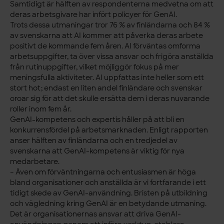
Samtidigt är hälften av respondenterna medvetna om att
deras arbetsgivare har infört policyer för GenAI.
Trots dessa utmaningar tror 76 % av finländarna och 84 %
av svenskarna att AI kommer att påverka deras arbete
positivt de kommande fem åren. AI förväntas omforma
arbetsuppgifter, ta över vissa ansvar och frigöra anställda
från rutinuppgifter, vilket möjliggör fokus på mer
meningsfulla aktiviteter. AI uppfattas inte heller som ett
stort hot; endast en liten andel finländare och svenskar
oroar sig för att det skulle ersätta dem i deras nuvarande
roller inom fem år.
GenAI-kompetens och expertis håller på att bli en
konkurrensfördel på arbetsmarknaden. Enligt rapporten
anser hälften av finländarna och en tredjedel av
svenskarna att GenAI-kompetens är viktig för nya
medarbetare.
– Även om förväntningarna och entusiasmen är höga
bland organisationer och anställda är vi fortfarande i ett
tidigt skede av GenAI-användning. Bristen på utbildning
och vägledning kring GenAI är en betydande utmaning.
Det är organisationernas ansvar att driva GenAI-