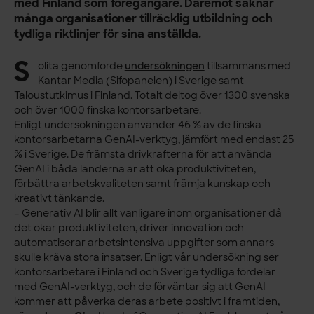
med Finland som föregångare. Däremot saknar
många organisationer tillräcklig utbildning och
tydliga riktlinjer för sina anställda.
S
olita genomförde
undersökningen
tillsammans med
Kantar Media (Sifopanelen) i Sverige samt
Taloustutkimus i Finland. Totalt deltog över 1300 svenska
och över 1000 finska kontorsarbetare.
Enligt undersökningen använder 46 % av de finska
kontorsarbetarna GenAI-verktyg, jämfört med endast 25
% i Sverige. De främsta drivkrafterna för att använda
GenAI i båda länderna är att öka produktiviteten,
förbättra arbetskvaliteten samt främja kunskap och
kreativt tänkande.
– Generativ AI blir allt vanligare inom organisationer då
det ökar produktiviteten, driver innovation och
automatiserar arbetsintensiva uppgifter som annars
skulle kräva stora insatser. Enligt vår undersökning ser
kontorsarbetare i Finland och Sverige tydliga fördelar
med GenAI-verktyg, och de förväntar sig att GenAI
kommer att påverka deras arbete positivt i framtiden,