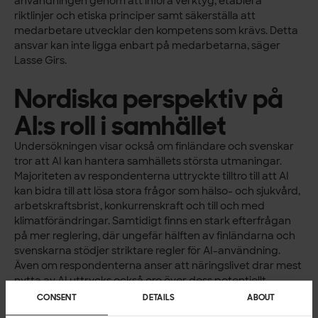
användningen genom att införa verktyg, etablera
riktlinjer och etiska principer samt säkerställa att
medarbetare utvecklar den kompetens som krävs. Detta
ansvar kan inte ligga enbart på medarbetarna, säger
Lasse Girs.
Nordiska perspektiv på
AI:s roll i samhället
Undersökningen visar också om finländare och svenskar
tror att AI kan hantera samhällets största utmaningar.
Majoriteten av respondenterna uttryckte tilltro till att AI
kan bidra till att lösa stora frågor som hälso- och sjukvård,
arbetskraftsbrist, konkurrenskraft och till och med
klimatförändringar. Samtidigt finns en stark efterfrågan
på mer reglering, där ungefär hälften av finländarna och
svenskarna stödjer striktare regler för AI-användning.
Även om respondenterna anser att näringslivet drar mest
nytta av AI uttrycks också oro över dess potentiellt
negativa effekter på individer och samhället, såsom
CONSENT
DETAILS
ABOUT
spridning av desinformation eller ökad cyberbrottslighet.