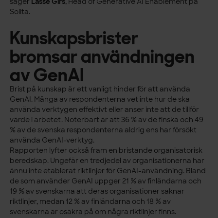
säger
Lasse Girs
, Head of Generative AI Enablement på
Solita.
Kunskapsbrister
bromsar användningen
av GenAI
Brist på kunskap är ett vanligt hinder för att använda
GenAI. Många av respondenterna vet inte hur de ska
använda verktygen effektivt eller anser inte att de tillför
värde i arbetet. Noterbart är att 36 % av de finska och 49
% av de svenska respondenterna aldrig ens har försökt
använda GenAI-verktyg.
Rapporten lyfter också fram en bristande organisatorisk
beredskap. Ungefär en tredjedel av organisationerna har
ännu inte etablerat riktlinjer för GenAI-användning. Bland
de som använder GenAI uppger 21 % av finländarna och
19 % av svenskarna att deras organisationer saknar
riktlinjer, medan 12 % av finländarna och 18 % av
svenskarna är osäkra på om några riktlinjer finns.