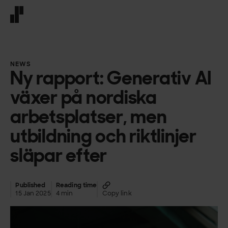
Front page
NEWS
Ny rapport: Generativ AI
växer på nordiska
arbetsplatser, men
utbildning och riktlinjer
släpar efter
Published
Reading time
15 Jan 2025
4 min
Copy link