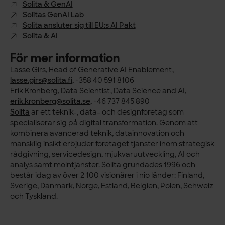
Solita & GenAI
Solitas GenAI Lab
Solita ansluter sig till EU:s AI Pakt
Solita & AI
För mer information
Lasse Girs, Head of Generative AI Enablement,
lasse.girs@solita.fi
, +358 40 591 8106
Erik Kronberg, Data Scientist, Data Science and AI,
erik.kronberg@solita.se
, +46 737 845 890
Solita
är ett teknik-, data- och designföretag som
specialiserar sig på digital transformation. Genom att
kombinera avancerad teknik, datainnovation och
mänsklig insikt erbjuder företaget tjänster inom strategisk
rådgivning, servicedesign, mjukvaruutveckling, AI och
analys samt molntjänster. Solita grundades 1996 och
består idag av över 2 100 visionärer i nio länder: Finland,
Sverige, Danmark, Norge, Estland, Belgien, Polen, Schweiz
och Tyskland.