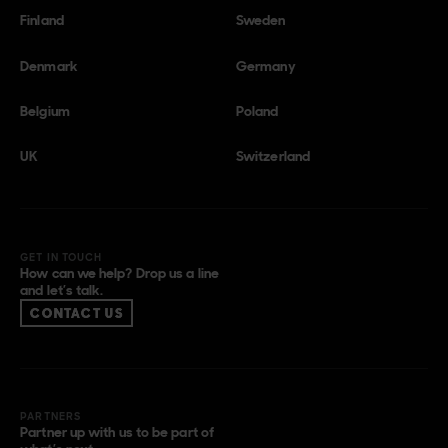
Finland
Sweden
Denmark
Germany
Belgium
Poland
UK
Switzerland
GET IN TOUCH
How can we help? Drop us a line
and let’s talk.
CONTACT US
PARTNERS
Partner up with us to be part of