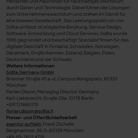
Menschen und Maschinen für nachhaltiges Wachstum
durch Daten und Technologie. Dabei führen die Lösungen
zum Unternehmenswachstum und stehen im Dienst für
eine bessere Gesellschaft. Das Leistungsspektrum von
Solita umfasst strategische Beratung, Service Design,
Software-Entwicklung und Cloud Services. Solita wurde
1996 gegründet und beschäftigt Spezialist*innen für das
digitale Geschäft in Finnland, Schweden, Norwegen,
Dänemark, Großbritannien, Estland, Belgien, Polen,
Deutschland und der Schweiz.
Weitere Informationen
Solita Germany GmbH
Brienner Straße 45 a-d, Campus Königsplatz, 80333
München
Florian Disson, Managing Director Germany
Karl-Liebknecht-Straße 29a, 10178 Berlin
+491721860179
florian.disson@solita.fi
Presse- und Öffentlichkeitsarbeit
agentur auftakt
, Frank Zscheile
Bergmannstr. 26, D-80339 München
+49-89-2622 4718