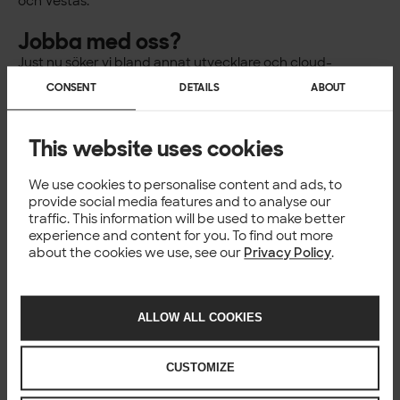
och Vestas.
Jobba med oss?
Just nu söker vi bland annat utvecklare och cloud-
konsulter,
läs mer om våra lediga jobb här
.
CONSENT
DETAILS
ABOUT
För mer information
VD, Solita AB, Johan Thyblad, +46 70 673 10 08,
This website uses cookies
johan.thyblad@solita.se
We use cookies to personalise content and ads, to
provide social media features and to analyse our
traffic. This information will be used to make better
experience and content for you. To find out more
about the cookies we use, see our
Privacy Policy
.
Happening now
ALLOW ALL COOKIES
CUSTOMIZE