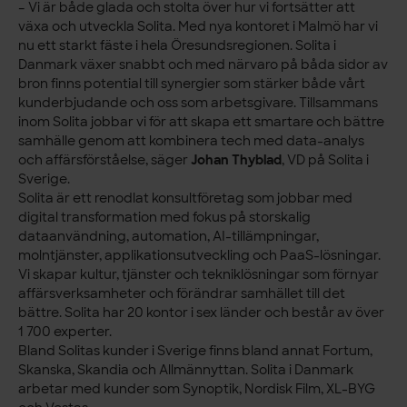
– Vi är både glada och stolta över hur vi fortsätter att
växa och utveckla Solita. Med nya kontoret i Malmö har vi
nu ett starkt fäste i hela Öresundsregionen. Solita i
Danmark
växer snabbt och med närvaro på båda sidor av
bron finns potential till synergier som stärker både vårt
kunderbjudande och oss som arbetsgivare. Tillsammans
inom Solita jobbar vi för att skapa ett smartare och bättre
samhälle genom att kombinera tech med data-analys
och affärsförståelse, säger
Johan Thyblad
, VD på Solita i
Sverige.
Solita är ett renodlat konsultföretag som jobbar med
digital transformation med fokus på storskalig
dataanvändning, automation, AI-tillämpningar,
molntjänster, applikationsutveckling och PaaS-lösningar.
Vi skapar kultur, tjänster och tekniklösningar som förnyar
affärsverksamheter och förändrar samhället till det
bättre. Solita har 20 kontor i sex länder och består av över
1 700 experter.
Bland Solitas kunder i Sverige finns bland annat Fortum,
Skanska, Skandia och Allmännyttan. Solita i Danmark
arbetar med kunder som Synoptik, Nordisk Film, XL-BYG