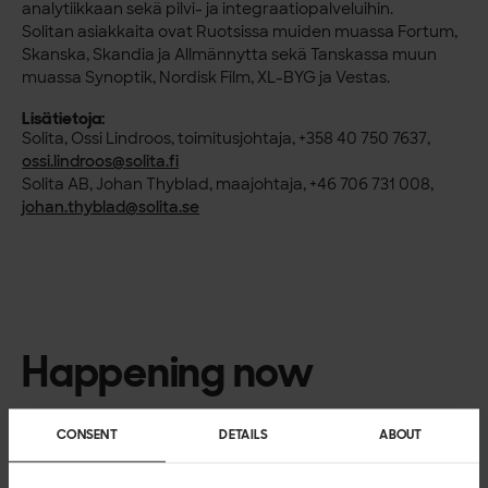
analytiikkaan sekä pilvi- ja integraatiopalveluihin.
Solitan asiakkaita ovat Ruotsissa muiden muassa Fortum,
Skanska, Skandia ja Allmännytta sekä Tanskassa muun
muassa Synoptik, Nordisk Film, XL-BYG ja Vestas.
Lisätietoja:
Solita, Ossi Lindroos, toimitusjohtaja, +358 40 750 7637,
ossi.lindroos@solita.fi
Solita AB, Johan Thyblad, maajohtaja, +46 706 731 008,
johan.thyblad@solita.se
Happening now
CONSENT
DETAILS
ABOUT
NEWS
Solitan Norjan toiminnot siirtyvät