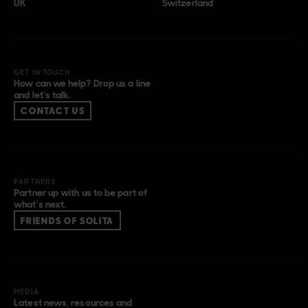
UK
Switzerland
GET IN TOUCH
How can we help? Drop us a line
and let’s talk.
CONTACT US
PARTNERS
Partner up with us to be part of
what’s next.
FRIENDS OF SOLITA
MEDIA
Latest news, resources and