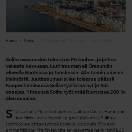
Home
News
Solita laajenee Ruotsissa – avaa toimiston Malmössä
Solita avaa uuden toimiston Malmöhön, ja jatkaa
vakaata kasvuaan Juutinrauman eli Öresundin
alueella Ruotsissa ja Tanskassa. Alle tunnin päässä
Malmöstä, Juutinrauman sillan toisessa päässä
Kööpenhaminassa Solita työllistää nyt jo 150
osaajaa. Yhteensä Solita työllistää Ruotsissa 200 it-
alan osaajaa.
S
olitan uusi Malmön toimisto sijaitsee Västra Hamnenin
kauniissa, merellisessä kaupunginosassa. Solitan
toimistolla aloittaa työnsä toukokuun lopulla 15 it-alan
ammattilaista. Yhtiön tavoite on kasvattaa henkilöstöä 20