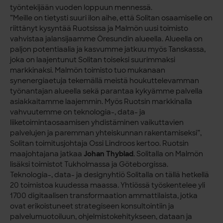
työntekijään vuoden loppuun mennessä.
”Meille on tietysti suuri ilon aihe, että Solitan osaamiselle on
riittänyt kysyntää Ruotsissa ja Malmön uusi toimisto
vahvistaa jalansijaamme Öresundin alueella. Alueella on
paljon potentiaalia ja kasvumme jatkuu myös Tanskassa,
joka on laajentunut Solitan toiseksi suurimmaksi
markkinaksi. Malmön toimisto tuo mukanaan
synenergiaetuja tekemällä meistä houkuttelevamman
työnantajan alueella sekä parantaa kykyämme palvella
asiakkaitamme laajemmin. Myös Ruotsin markkinalla
vahvuutemme on teknologia-, data- ja
liiketoimintaosaamisen yhdistäminen vaikuttavien
palvelujen ja paremman yhteiskunnan rakentamiseksi”,
Solitan toimitusjohtaja Ossi Lindroos kertoo. Ruotsin
maajohtajana jatkaa
Johan Thyblad
. Solitalla on Malmön
lisäksi toimistot Tukholmassa ja Göteborgissa.
Teknologia-, data- ja designyhtiö Solitalla on tällä hetkellä
20 toimistoa kuudessa maassa. Yhtiössä työskentelee yli
1700 digitaalisen transformaation ammattilaista, jotka
ovat erikoistuneet strategiseen konsultointiin ja
palvelumuotoiluun, ohjelmistokehitykseen, dataan ja