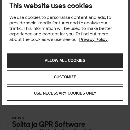
paikalliseen omistukseen johdon
This website uses cookies
yritysoston myötä
We use cookies to personalise content and ads, to
1 Jul 2026
provide social media features and to analyse our
traffic. This information will be used to make better
experience and content for you. To find out more
about the cookies we use, see our
Privacy Policy
.
NEWS
Solita mukana VTT johtamassa
hankkeessa, jossa kehitettiin
ALLOW ALL COOKIES
potilaiden yksityisyyttä suojaavan
ratkaisun tekoälyn käyttöön
sydän- ja verisuonisairauksien
CUSTOMIZE
hoidossa
USE NECESSARY COOKIES ONLY
17 Jun 2026
NEWS
Solita ja QPR Software