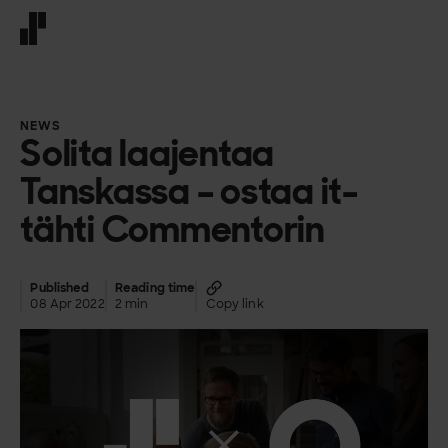
Front page
NEWS
Solita laajentaa
Tanskassa – ostaa it-
tähti Commentorin
Published
Reading time
08 Apr 2022
2 min
Copy link