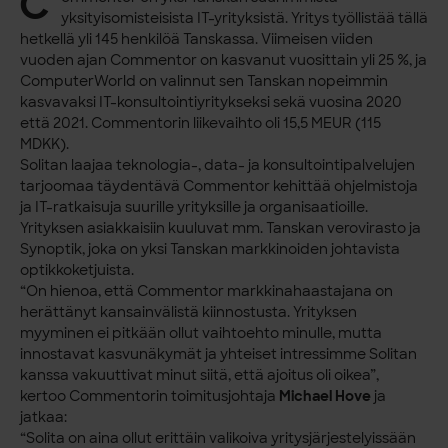
C
yksityisomisteisista IT-yrityksistä. Yritys työllistää tällä
hetkellä yli 145 henkilöä Tanskassa. Viimeisen viiden
vuoden ajan Commentor on kasvanut vuosittain yli 25 %, ja
ComputerWorld on valinnut sen Tanskan nopeimmin
kasvavaksi IT-konsultointiyritykseksi sekä vuosina 2020
että 2021. Commentorin liikevaihto oli 15,5 MEUR (115
MDKK).
Solitan laajaa teknologia-, data- ja konsultointipalvelujen
tarjoomaa täydentävä Commentor kehittää ohjelmistoja
ja IT-ratkaisuja suurille yrityksille ja organisaatioille.
Yrityksen asiakkaisiin kuuluvat mm. Tanskan verovirasto ja
Synoptik, joka on yksi Tanskan markkinoiden johtavista
optikkoketjuista.
“On hienoa, että Commentor markkinahaastajana on
herättänyt kansainvälistä kiinnostusta. Yrityksen
myyminen ei pitkään ollut vaihtoehto minulle, mutta
innostavat kasvunäkymät ja yhteiset intressimme Solitan
kanssa vakuuttivat minut siitä, että ajoitus oli oikea”,
kertoo Commentorin toimitusjohtaja
Michael Hove
ja
jatkaa:
“Solita on aina ollut erittäin valikoiva yritysjärjestelyissään