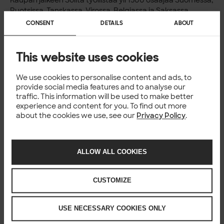
Ruotsissa, Tanskassa, Virossa, Belgiassa ja Saksassa.
Yrityksen liikevaihto ylitti 150 miljoonaa euroa vuonna 2021.
CONSENT
DETAILS
ABOUT
Solitan asiakkaisiin kuuluvat mm. Kone, Ponsse, S-ryhmä,
UPM, Vestas ja Skandia. Solita on vastannut mm. Suomen
Koronavilkku– ja koronapassin lukija -sovelluksista
This website uses cookies
yhteistyössä THL:n kanssa.
Lisätietoja:
We use cookies to personalise content and ads, to
Solita, toimitusjohtaja Ossi Lindroos, p. +358 40 750
provide social media features and to analyse our
7637,
ossi.lindroos@solita.fi
traffic. This information will be used to make better
Median lisätiedot ja haastattelupyynnöt: Solita,
experience and content for you. To find out more
viestintäjohtaja Minna Pinola, p. +358 40 5166 024,
about the cookies we use, see our
Privacy Policy
.
minna.pinola@solita.fi
Commentor
on nopeasti kasvava tanskalainen IT-
konsulttiyritys, joka toimittaa räätälöityjä ​​
ALLOW ALL COOKIES
liiketoimintakriittisiä ohjelmistoratkaisuja. Commentorilla
on vahva osaaminen IT-hankkeiden projektinhallinnassa ja
olemassa olevien liiketoimintamallien virtaviivaistamisessa.
CUSTOMIZE
Yhtiö tarjoaa myös konsulttipalveluja esimerkiksi
integraatioihin, pilven hyödyntämiseen, IoT-ratkaisuihin
USE NECESSARY COOKIES ONLY
sekä sovellusten hallintaan.
Commentor on viime vuosina kasvanut merkittävästi, noin