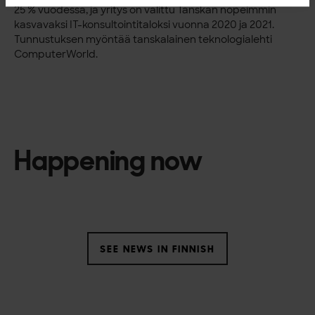
25 % vuodessa, ja yritys on valittu Tanskan nopeimmin
kasvavaksi IT-konsultointitaloksi vuonna 2020 ja 2021.
Tunnustuksen myöntää tanskalainen teknologialehti
ComputerWorld.
Happening now
SEE NEWS IN FINNISH