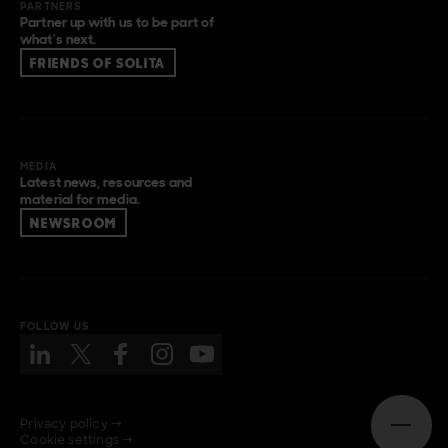
PARTNERS
Partner up with us to be part of
what’s next.
FRIENDS OF SOLITA
MEDIA
Latest news, resources and
material for media.
NEWSROOM
FOLLOW US
Privacy policy →
Open n
Cookie settings →