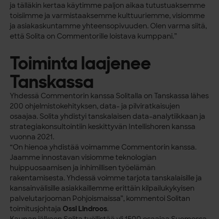
ja tälläkin kertaa käytimme paljon aikaa tutustuaksemme
toisiimme ja varmistaaksemme kulttuuriemme, visiomme
ja asiakaskuntamme yhteensopivuuden. Olen varma siitä,
että Solita on Commentorille loistava kumppani.”
Toiminta laajenee
Tanskassa
Yhdessä Commentorin kanssa Solitalla on Tanskassa lähes
200 ohjelmistokehityksen, data- ja pilviratkaisujen
osaajaa. Solita yhdistyi tanskalaisen data-analytiikkaan ja
strategiakonsultointiin keskittyvän Intellishoren kanssa
vuonna 2021.
“On hienoa yhdistää voimamme Commentorin kanssa.
Jaamme innostavan visiomme teknologian
huippuosaamisen ja inhimillisen työelämän
rakentamisesta. Yhdessä voimme tarjota tanskalaisille ja
kansainvälisille asiakkaillemme erittäin kilpailukykyisen
palvelutarjooman Pohjoismaissa”, kommentoi Solitan
toimitusjohtaja
Ossi Lindroos
.
Kaupan jälkeen Solita työllistää yli 1500 osaajaa Suomessa,