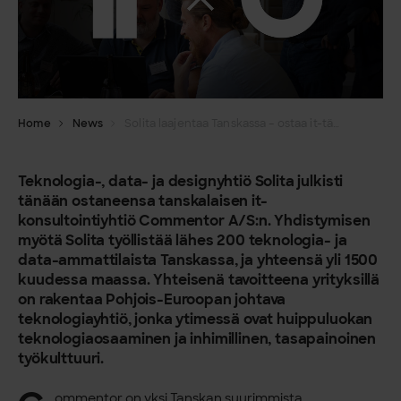
Home
News
Solita laajentaa Tanskassa – ostaa it-tähti Commentorin
Teknologia-, data- ja designyhtiö Solita julkisti
tänään ostaneensa tanskalaisen it-
konsultointiyhtiö Commentor A/S:n. Yhdistymisen
myötä Solita työllistää lähes 200 teknologia- ja
data-ammattilaista Tanskassa, ja yhteensä yli 1500
kuudessa maassa. Yhteisenä tavoitteena yrityksillä
on rakentaa Pohjois-Euroopan johtava
teknologiayhtiö, jonka ytimessä ovat huippuluokan
teknologiaosaaminen ja inhimillinen, tasapainoinen
työkulttuuri.
ommentor on yksi Tanskan suurimmista