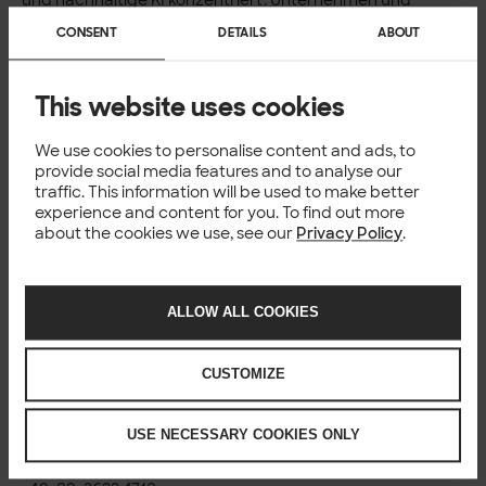
öffentlichen Einrichtungen werden darüber
CONSENT
DETAILS
ABOUT
Dienstleistungen angeboten, die die Möglichkeiten großer
Sprachmodelle (LLM) effektiv nutzen.
This website uses cookies
Weitere Informationen zum Thema
Solita & Microsoft Azure
We use cookies to personalise content and ads, to
Solita has achieved a Microsoft Azure spezialisation in
provide social media features and to analyse our
AI and machine learning
traffic. This information will be used to make better
experience and content for you. To find out more
Weitere Informationen
about the cookies we use, see our
Privacy Policy
.
Solita Germany GmbH
Brienner Straße 45 a-d, Campus Königsplatz, 80333
München
ALLOW ALL COOKIES
Florian Disson, Managing Director Germany
Karl-Liebknecht-Straße 29a, 10178 Berlin
CUSTOMIZE
+491721860179
florian.disson@solita.fi
Presse- und Öffentlichkeitsarbeit
USE NECESSARY COOKIES ONLY
agentur auftakt
, Frank Zscheile
Bergmannstr. 26, D-80339 München