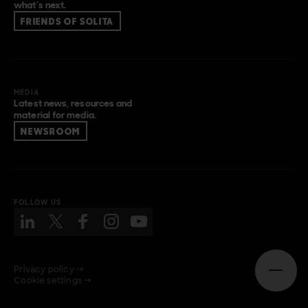
what’s next.
FRIENDS OF SOLITA
MEDIA
Latest news, resources and
material for media.
NEWSROOM
FOLLOW US
Privacy policy →
Open n
Cookie settings →