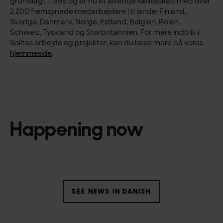
grundlagt i 1996 og er nu et levende fællesskab med over
2.200 fremsynede medarbejdere i ti lande: Finland,
Sverige, Danmark, Norge, Estland, Belgien, Polen,
Schweiz, Tyskland og Storbritannien. For mere indblik i
Solitas arbejde og projekter, kan du læse mere på vores
hjemmeside
.
Happening now
SEE NEWS IN DANISH