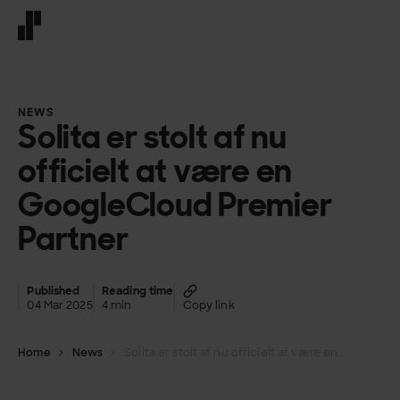
Front page
NEWS
Solita er stolt af nu
officielt at være en
GoogleCloud Premier
Partner
Published
Reading time
04 Mar 2025
4 min
Copy link
Home
News
Solita er stolt af nu officielt at være en GoogleCloud Premier Partner