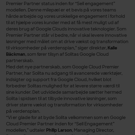
Premier Partner status inden for “Sell engagement”
modellen. Denne milepæl er et bevis på vores teams
hårde arbejde og vores urokkelige engagement i forhold
til at hjælpe vores kunder med at få mest muligt ud af
deres brug af Google Clouds innovative teknologier. Som
Premier Partner står vi bedre, når vi skal levere innovative
løsninger med målet om at drive vækst og transformation
til virksomheder på verdensplan,” siger direktør,
Kalle
Bäckman
, som fører tilsyn af Solitas Google Cloud
partnerskab.
Med det nye partnerskab, som Google Cloud Premier
Partner, har Solita nu adgang til avancerede værktøjer,
indsigter og support fra Google Cloud, hvilket blot
forbedrer Solitas mulighed for at levere større værdi til
sine kunder. Det udvidede samarbejde sætter hermed
Solita i spidsen til at tilbyde innovative løsninger, som
driver større vækst og transformation for virksomheder
på verdensplan.
“Vi er glade for at byde Solita velkommen som en Google
Cloud Premier Partner inden for “Sell Engagement”
modellen,” udtaler
Philip Larson
, Managing Director,