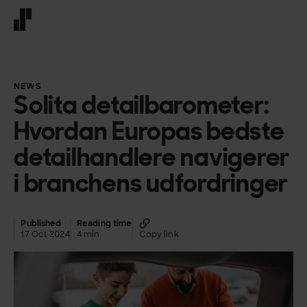
Front page
NEWS
Solita detailbarometer:
Hvordan Europas bedste
detailhandlere navigerer
i branchens udfordringer
Published
Reading time
17 Oct 2024
4 min
Copy link