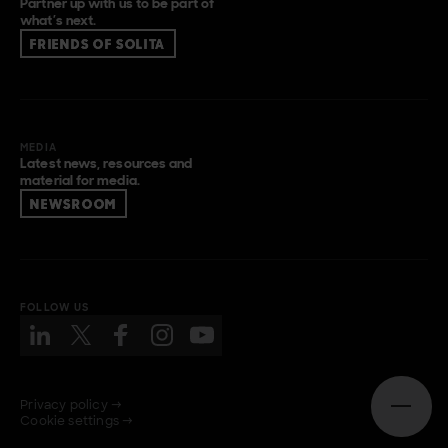
Partner up with us to be part of
what’s next.
FRIENDS OF SOLITA
MEDIA
Latest news, resources and
material for media.
NEWSROOM
FOLLOW US
Privacy policy →
Open n
Cookie settings →