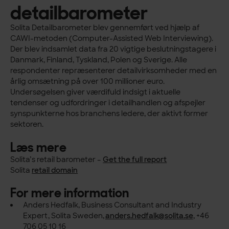
detailbarometer
Solita Detailbarometer blev gennemført ved hjælp af
CAWI-metoden (Computer-Assisted Web Interviewing).
Der blev indsamlet data fra 20 vigtige beslutningstagere i
Danmark, Finland, Tyskland, Polen og Sverige. Alle
respondenter repræsenterer detailvirksomheder med en
årlig omsætning på over 100 millioner euro.
Undersøgelsen giver værdifuld indsigt i aktuelle
tendenser og udfordringer i detailhandlen og afspejler
synspunkterne hos branchens ledere, der aktivt former
sektoren.
Læs mere
Solita’s retail barometer –
Get the full report
Solita
retail domain
For mere information
Anders Hedfalk, Business Consultant and Industry
Expert, Solita​​ Sweden,
anders.hedfalk@solita.se
, +46
706 05 10 16