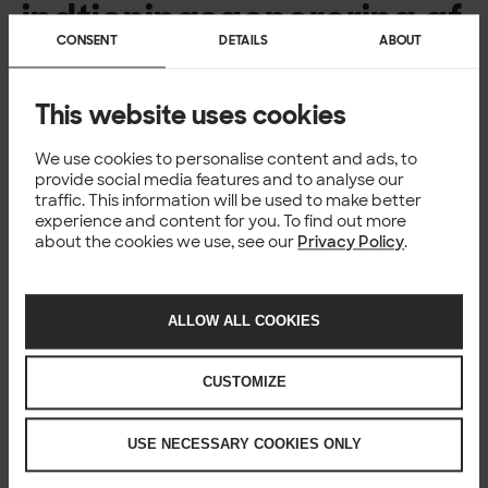
indtjeningsgenerering af
CONSENT
DETAILS
ABOUT
data
Virksomheder anvender forbrugerdata til en række
This website uses cookies
forskellige formål. Det primære mål er at optimere
marketing- og salgsindsatsen, hvilket bekræftes af 90 %
We use cookies to personalise content and ads, to
af de adspurgte. Generering af rapporter og analyser
provide social media features and to analyse our
kommer ind som den næstmest almindelige udnyttelse af
traffic. This information will be used to make better
data, idet 80 % af de adspurgte lægger vægt på dette.
experience and content for you. To find out more
Tæt efter følger målet om at forbedre servicen og
about the cookies we use, see our
Privacy Policy
.
kundeoplevelsen, et område, som 70 % af de adspurgte
fokuserer aktivt på.
Når det gælder metoder til at generere indtægter fra
ALLOW ALL COOKIES
data blandt europæiske detailhandlere, er
loyalitetsprogrammer blevet den førende tilgang, som
CUSTOMIZE
størstedelen af de adspurgte bruger. Personlige tilbud,
mobilapps og direkte kommunikation er også
nøgleværktøjer i detailhandlernes strategier for at øge
USE NECESSARY COOKIES ONLY
kundeengagementet og indsamle værdifuld
forbrugerindsigt.