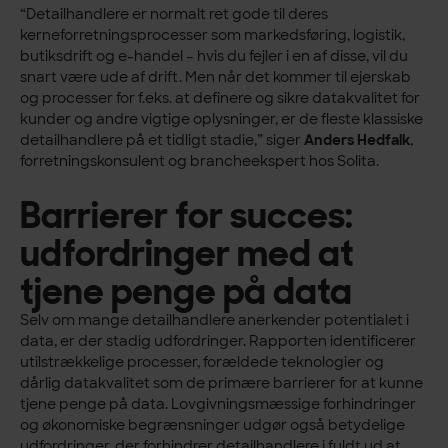
“Detailhandlere er normalt ret gode til deres
kerneforretningsprocesser som markedsføring, logistik,
butiksdrift og e-handel – hvis du fejler i en af disse, vil du
snart være ude af drift. Men når det kommer til ejerskab
og processer for f.eks. at definere og sikre datakvalitet for
kunder og andre vigtige oplysninger, er de fleste klassiske
detailhandlere på et tidligt stadie,” siger
Anders Hedfalk
,
forretningskonsulent og brancheekspert hos Solita.
Barrierer for succes:
udfordringer med at
tjene penge på data
Selv om mange detailhandlere anerkender potentialet i
data, er der stadig udfordringer. Rapporten identificerer
utilstrækkelige processer, forældede teknologier og
dårlig datakvalitet som de primære barrierer for at kunne
tjene penge på data. Lovgivningsmæssige forhindringer
og økonomiske begrænsninger udgør også betydelige
udfordringer, der forhindrer detailhandlere i fuldt ud at