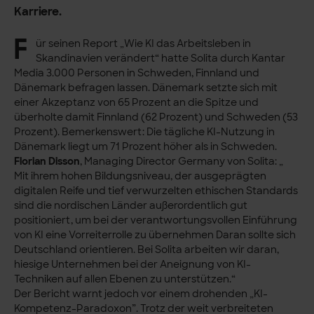
Karriere.
F
ür seinen Report „Wie KI das Arbeitsleben in
Skandinavien verändert“ hatte Solita durch Kantar
Media 3.000 Personen in Schweden, Finnland und
Dänemark befragen lassen. Dänemark setzte sich mit
einer Akzeptanz von 65 Prozent an die Spitze und
überholte damit Finnland (62 Prozent) und Schweden (53
Prozent). Bemerkenswert: Die tägliche KI-Nutzung in
Dänemark liegt um 71 Prozent höher als in Schweden.
Florian Disson
, Managing Director Germany von Solita: „
Mit ihrem hohen Bildungsniveau, der ausgeprägten
digitalen Reife und tief verwurzelten ethischen Standards
sind die nordischen Länder außerordentlich gut
positioniert, um bei der verantwortungsvollen Einführung
von KI eine Vorreiterrolle zu übernehmen Daran sollte sich
Deutschland orientieren. Bei Solita arbeiten wir daran,
hiesige Unternehmen bei der Aneignung von KI-
Techniken auf allen Ebenen zu unterstützen.“
Der Bericht warnt jedoch vor einem drohenden „KI-
Kompetenz-Paradoxon”. Trotz der weit verbreiteten