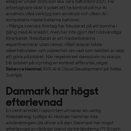
etapper under 2025 och ska vara fullt införd 2027. För
arbetsgivare ökar trycket att ha kontroll på hur AI
används, vilka verktyg som används och vilken AI-
kompetens medarbetarna behöver.
– Många svenska företag har fokuserat på att komma i
gång med AI snabbt, men har inte gjort det nödvändiga
förarbetet. Resultatet är att medarbetarna
experimenterar utan ramar, vilket skapar både
säkerhetsrisker och osäkerhet om vad som faktiskt är okej
att göra på jobbet. När regelverket dessutom nu skärps
blir bristen på styrning en konkret affärsrisk, säger
Rebecca Hammel
, SVP AI & Cloud Development på Solita
Sverige.
Danmark har högst
efterlevnad
En central insikt i rapporten utmanar en vanlig
föreställning: tydliga AI-riktlinjer hämmar inte
användningen, de driver på den. Danmark har högst
efterlevnad av riktlinjer bland de tre länderna (71 %) och