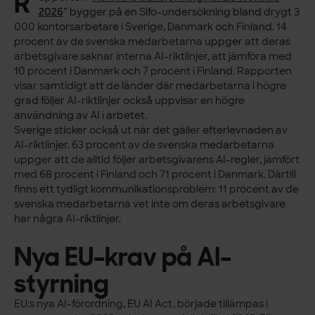
R
2026
” bygger på en Sifo-undersökning bland drygt 3
000 kontorsarbetare i Sverige, Danmark och Finland. 14
procent av de svenska medarbetarna uppger att deras
arbetsgivare saknar interna AI-riktlinjer, att jämföra med
10 procent i Danmark och 7 procent i Finland. Rapporten
visar samtidigt att de länder där medarbetarna i högre
grad följer AI-riktlinjer också uppvisar en högre
användning av AI i arbetet.
Sverige sticker också ut när det gäller efterlevnaden av
AI-riktlinjer. 63 procent av de svenska medarbetarna
uppger att de alltid följer arbetsgivarens AI-regler, jämfört
med 68 procent i Finland och 71 procent i Danmark. Därtill
finns ett tydligt kommunikationsproblem: 11 procent av de
svenska medarbetarna vet inte om deras arbetsgivare
har några AI-riktlinjer.
Nya EU-krav på AI-
styrning
EU:s nya AI-förordning, EU AI Act, började tillämpas i