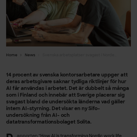
Home
News
Svenska arbetsplatser svagast i Norden på AI-riktlinjer
14 procent av svenska kontorsarbetare uppger att
deras arbetsgivare saknar tydliga riktlinjer för hur
AI får användas i arbetet. Det är dubbelt så många
som i Finland och innebär att Sverige placerar sig
svagast bland de undersökta länderna vad gäller
intern AI-styrning. Det visar en ny Sifo-
undersökning från AI- och
datatransformationsbolaget Solita.
apporten “
How AI is transforming Nordic work life