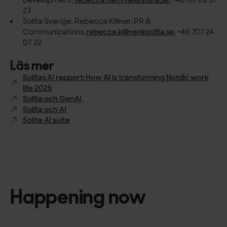
Development,
rebecca.hammel@solita.se
, +46 761 69 31
23
Solita Sverige, Rebecca Killiner, PR &
Communications,
rebecca.killiner@solita.se
, +46 707 24
07 22
Läs mer
Solitas AI rapport: How AI is transforming Nordic work
life 2026
Solita och GenAI
Solita och AI
Solita AI suite
Happening now