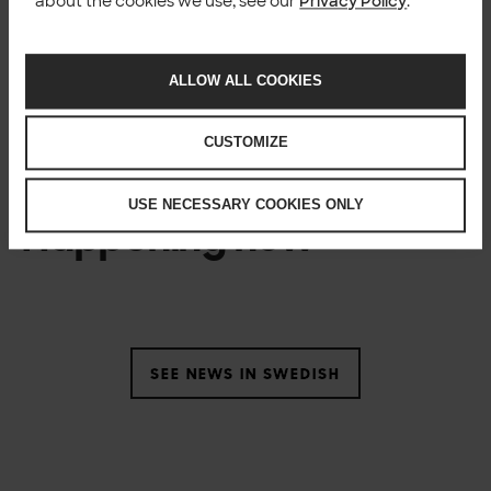
about the cookies we use, see our
Privacy Policy
.
Mer information
Johan Torstensson, EVP, Solita
Sverige,
johan.torstensson@solita.se
, +46 722 44 91 08
ALLOW ALL COOKIES
CUSTOMIZE
USE NECESSARY COOKIES ONLY
Happening now
SEE NEWS IN SWEDISH