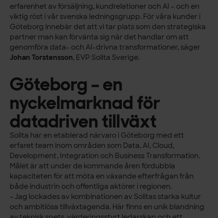
erfarenhet av försäljning, kundrelationer och AI – och en
viktig röst i vår svenska ledningsgrupp. För våra kunder i
Göteborg innebär det att vi tar plats som den strategiska
partner man kan förvänta sig när det handlar om att
genomföra data- och AI-drivna transformationer, säger
Johan Torstensson
, EVP Solita Sverige.
Göteborg – en
nyckelmarknad för
datadriven tillväxt
Solita har en etablerad närvaro i Göteborg med ett
erfaret team inom områden som Data, AI, Cloud,
Development, Integration och Business Transformation.
Målet är att under de kommande åren fördubbla
kapaciteten för att möta en växande efterfrågan från
både industrin och offentliga aktörer i regionen.
– Jag lockades av kombinationen av Solitas starka kultur
och ambitiösa tillväxtagenda. Här finns en unik blandning
av teknisk spets, värderingsstyrt ledarskap och ett