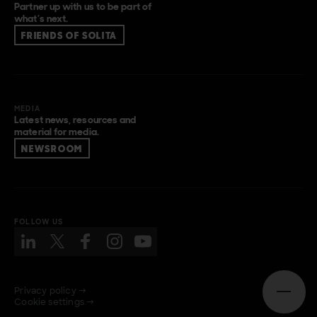
Partner up with us to be part of
what’s next.
FRIENDS OF SOLITA
MEDIA
Latest news, resources and
material for media.
NEWSROOM
FOLLOW US
Privacy policy →
Open n
Cookie settings →