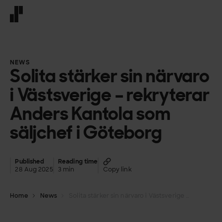
Front page
NEWS
Solita stärker sin närvaro
i Västsverige – rekryterar
Anders Kantola som
säljchef i Göteborg
Published
Reading time
28 Aug 2025
3 min
Copy link
Home
News
Solita stärker sin närvaro i Västsverige – rekryterar Anders Kantola som säljchef i Göteborg