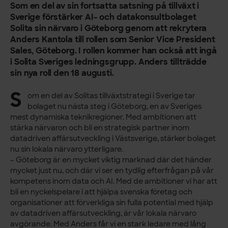
Som en del av sin fortsatta satsning på tillväxt i
Sverige förstärker AI- och datakonsultbolaget
Solita sin närvaro i Göteborg genom att rekrytera
Anders Kantola till rollen som Senior Vice President
Sales, Göteborg. I rollen kommer han också att ingå
i Solita Sveriges ledningsgrupp. Anders tillträdde
sin nya roll den 18 augusti.
S
om en del av Solitas tillväxtstrategi i Sverige tar
bolaget nu nästa steg i Göteborg, en av Sveriges
mest dynamiska teknikregioner. Med ambitionen att
stärka närvaron och bli en strategisk partner inom
datadriven affärsutveckling i Västsverige, stärker bolaget
nu sin lokala närvaro ytterligare.
– Göteborg är en mycket viktig marknad där det händer
mycket just nu, och där vi ser en tydlig efterfrågan på vår
kompetens inom data och AI. Med de ambitioner vi har att
bli en nyckelspelare i att hjälpa svenska företag och
organisationer att förverkliga sin fulla potential med hjälp
av datadriven affärsutveckling, är vår lokala närvaro
avgörande. Med Anders får vi en stark ledare med lång