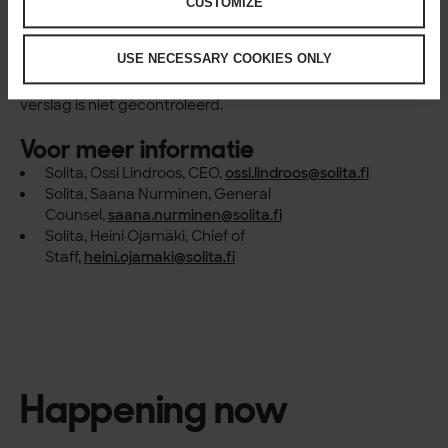
Het volledige
duurzaamheidsrapport lees je hier
. Het werd
CUSTOMIZE
opgesteld op basis van de CSRD (richtlijn inzake
duurzaamheidsverslaglegging door ondernemingen) en
USE NECESSARY COOKIES ONLY
de ESRS (Europese normen voor
duurzaamheidsverslaglegging) als leidende kaders. Het
verslag is niet gecontroleerd.
Voor meer informatie
Solita, Ossi Lindroos, CEO,
o
ssi.lindroos@solita.fi
Solita, Saana Nurminen, General
Counsel,
saana.nurminen@solita.fi
Solita, Heini Ojamäki, Chief of
Staff,
heini.ojamaki@solita.fi
Happening now