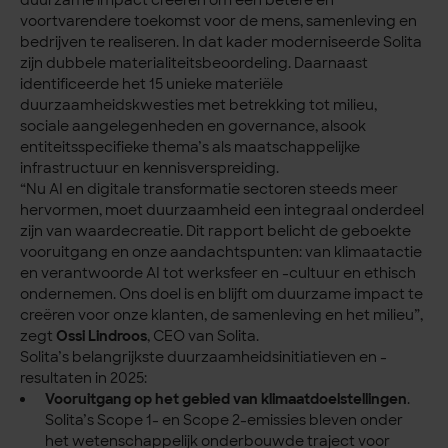
duurzame impact creëren om een betere en
voortvarendere toekomst voor de mens, samenleving en
bedrijven te realiseren. In dat kader moderniseerde Solita
zijn dubbele materialiteitsbeoordeling. Daarnaast
identificeerde het 15 unieke materiële
duurzaamheidskwesties met betrekking tot milieu,
sociale aangelegenheden en governance, alsook
entiteitsspecifieke thema’s als maatschappelijke
infrastructuur en kennisverspreiding.
“Nu AI en digitale transformatie sectoren steeds meer
hervormen, moet duurzaamheid een integraal onderdeel
zijn van waardecreatie. Dit rapport belicht de geboekte
vooruitgang en onze aandachtspunten: van klimaatactie
en verantwoorde AI tot werksfeer en -cultuur en ethisch
ondernemen. Ons doel is en blijft om duurzame impact te
creëren voor onze klanten, de samenleving en het milieu”,
zegt
Ossi Lindroos
, CEO van Solita.
Solita’s belangrijkste duurzaamheidsinitiatieven en -
resultaten in 2025:
Vooruitgang op het gebied van klimaatdoelstellingen
.
Solita’s Scope 1- en Scope 2-emissies bleven onder
het wetenschappelijk onderbouwde traject voor