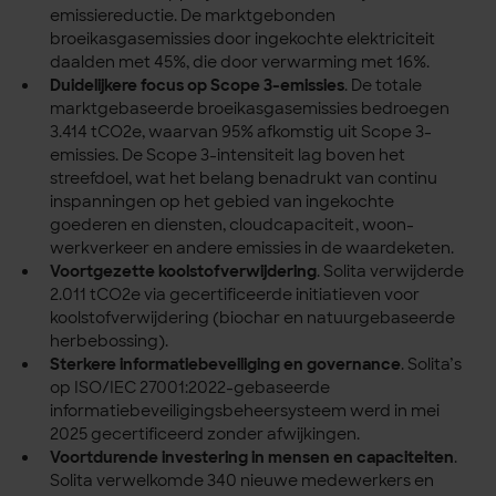
emissiereductie. De marktgebonden
broeikasgasemissies door ingekochte elektriciteit
daalden met 45%, die door verwarming met 16%.
Duidelijkere focus op Scope 3-emissies
. De totale
marktgebaseerde broeikasgasemissies bedroegen
3.414 tCO2e, waarvan 95% afkomstig uit Scope 3-
emissies. De Scope 3-intensiteit lag boven het
streefdoel, wat het belang benadrukt van continu
inspanningen op het gebied van ingekochte
goederen en diensten, cloudcapaciteit, woon-
werkverkeer en andere emissies in de waardeketen.
Voortgezette koolstofverwijdering
. Solita verwijderde
2.011 tCO2e via gecertificeerde initiatieven voor
koolstofverwijdering (biochar en natuurgebaseerde
herbebossing).
Sterkere informatiebeveiliging en governance
. Solita’s
op ISO/IEC 27001:2022-gebaseerde
informatiebeveiligingsbeheersysteem werd in mei
2025 gecertificeerd zonder afwijkingen.
Voortdurende investering in mensen en capaciteiten
.
Solita verwelkomde 340 nieuwe medewerkers en