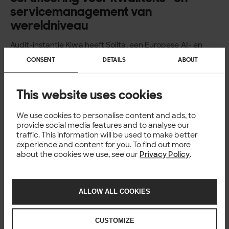
servicemanagement van
wereldniveau
Audit-instantie Kiwa heeft Solita, een Europese AI- en
dataspecialist voor digitale transformatie met
CONSENT
DETAILS
ABOUT
kantoren in Gent en Leuven, beloond met de
internationaal erkende ISO 9001-certificering voor
zijn hoogwaardige kwaliteits- en...
This website uses cookies
Published: 17.12.2025
NEWS
Solita verlengt status als Elite
We use cookies to personalise content and ads, to
provide social media features and to analyse our
Service Partner van Snowflake
traffic. This information will be used to make better
experience and content for you. To find out more
Solita, een Europese AI- en dataspecialist voor
about the cookies we use, see our
Privacy Policy
.
digitale transformatie met kantoren in Gent en
Leuven, heeft zijn status verlengd als Elite Service
Partner van Snowflake, het bedrijf achter de AI...
Published: 21.10.2025
ALLOW ALL COOKIES
NEWS
Solita lanceert met FunctionAI
veilig en modulair LLM-platform
CUSTOMIZE