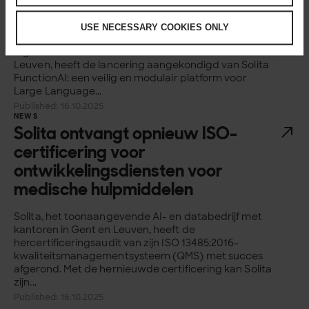
voor klanten
USE NECESSARY COOKIES ONLY
Solita, een Europese AI- en dataspecialist voor
digitale transformatie met kantoren in Gent en
Leuven, heeft de lancering aangekondigd van Solita
FunctionAI: een veilig en modulair platform voor
Large Language...
Published: 16.10.2025
NEWS
Solita ontvangt opnieuw ISO-
certificering voor
ontwikkelingsdiensten voor
medische hulpmiddelen
Solita, het toonaangevende AI- en databedrijf met
kantoren in Gent en Leuven, heeft de
hercertificeringsaudit van zijn ISO 13485:2016-
kwaliteitsmanagementsysteem (QMS) met succes
afgerond. Met de hernieuwde certificering kan Solita
zijn...
Published: 16.10.2025