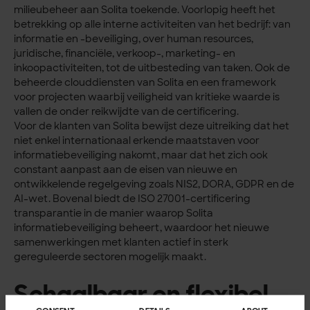
milieubeheer aan Solita toekende. Voorlopig heeft het
betrekking op alle interne activiteiten van het bedrijf: van
informatie en -beveiliging, over human resources,
juridische, financiële, verkoop-, marketing- en
inkoopactiviteiten, tot de uitbesteding van taken. Ook de
beheerde clouddiensten van Solita en een framework
voor projecten waarbij veiligheid van kritieke waarde is
vallen de onder reikwijdte van de certificering.
Voor de klanten van Solita bewijst deze uitreiking dat het
niet enkel internationaal erkende maatstaven voor
informatiebeveiliging nakomt, maar dat het zich ook
constant aanpast aan de eisen van nieuwe en
ontwikkelende regelgeving zoals NIS2, DORA, GDPR en de
AI-wet. Bovenal biedt de ISO 27001-certificering
transparantie in de manier waarop Solita
informatiebeveiliging beheert, waardoor het nieuwe
samenwerkingen met klanten actief in sterk
gereguleerde sectoren mogelijk maakt.
Schaalbaar en flexibel