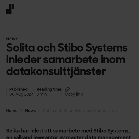
Front page
NEWS
Solita och Stibo Systems
inleder samarbete inom
datakonsulttjänster
Published
Reading time
06 Aug 2024
3 min
Copy link
Home
News
Solita och Stibo Systems inleder samarbete inom datakonsulttjänster
Solita har inlett ett samarbete med Stibo Systems,
en välkänd leverantör av master data management