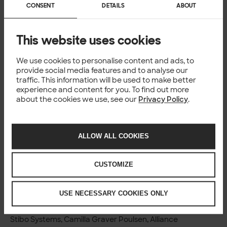
marknaden och gemensamma kunddialoger. Särskilt
CONSENT
DETAILS
ABOUT
fokus ligger på Product Information Management (PIM),
där Stibo Systems är starka, och där Solitas omfattande
erfarenhet inom industri- och detaljhandelssektorer
This website uses cookies
skapar mervärde för kunderna.
Båda företagens starka samarbete med Microsoft Azure
We use cookies to personalise content and ads, to
underlättar dessutom molnimplementering och gör
provide social media features and to analyse our
integrationen av avancerade MDM-lösningar enkel och
traffic. This information will be used to make better
smidig.
experience and content for you. To find out more
about the cookies we use, see our
Privacy Policy
.
Läs mer
Stibo Systems
Solita’s connected data services
ALLOW ALL COOKIES
Solita and Microsoft Azure
För mer information
CUSTOMIZE
Solita, Linda Borelius, Senior Vice President, Data Sweden,
linda.borelius@solita.se
, +46 768 882 824
USE NECESSARY COOKIES ONLY
Solita, Mikael Ojala, Senior Vice President, Connected
Data,
mikael.ojala@solita.fi
, +358 50 919 3535
Stibo Systems, Camilla Graver Poulsen, Alliance