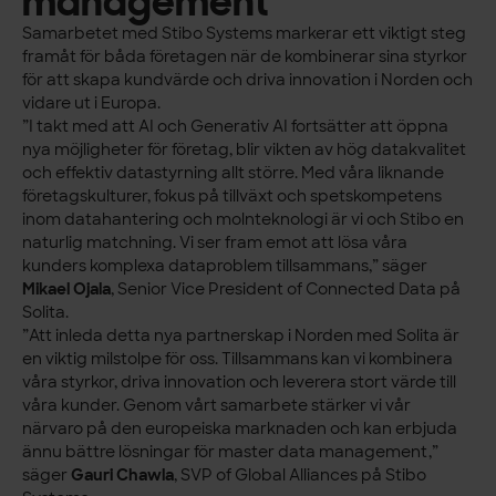
management
Samarbetet med Stibo Systems markerar ett viktigt steg
framåt för båda företagen när de kombinerar sina styrkor
för att skapa kundvärde och driva innovation i Norden och
vidare ut i Europa.
”I takt med att AI och Generativ AI fortsätter att öppna
nya möjligheter för företag, blir vikten av hög datakvalitet
och effektiv datastyrning allt större. Med våra liknande
företagskulturer, fokus på tillväxt och spetskompetens
inom datahantering och molnteknologi är vi och Stibo en
naturlig matchning. Vi ser fram emot att lösa våra
kunders komplexa dataproblem tillsammans,” säger
Mikael Ojala
, Senior Vice President of Connected Data på
Solita.
”Att inleda detta nya partnerskap i Norden med Solita är
en viktig milstolpe för oss. Tillsammans kan vi kombinera
våra styrkor, driva innovation och leverera stort värde till
våra kunder. Genom vårt samarbete stärker vi vår
närvaro på den europeiska marknaden och kan erbjuda
ännu bättre lösningar för master data management,”
säger
Gauri Chawla
, SVP of Global Alliances på Stibo