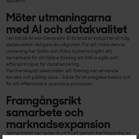
Systems.
Möter utmaningarna
med AI och datakvalitet
I en tid då AI och Generativ AI förändrar industrier är hög
datakvalitet viktigare än någonsin. För att möta denna
utmaning har Solita och Stibo Systems ingått ett
samarbete för att hjälpa företag att införa agila och
affärsprinciper för datahantering.
Partnerskapet säkerställer att företag kan använda
korrekt och pålitlig data – både för strategiska beslut och
för att effektivisera operativa processer.
Framgångsrikt
samarbete och
marknadsexpansion
Samarbetet har redan burit frukt genom kartläggning av