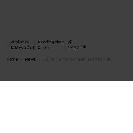
Published
Reading time
Copy link
18 Dec 2024
2 min
Home
News
Solita claimt voortrekkersrol en sluit zich aan bij het AI Pact terondersteuning van verantwoord gebruik van AI