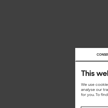
CONSE
This we
We use cookies
analyse our tr
for you. To fi