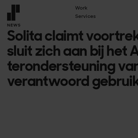
Work
Services
Front page
NEWS
Solita claimt voortre
sluit zich aan bij het 
terondersteuning va
verantwoord gebruik