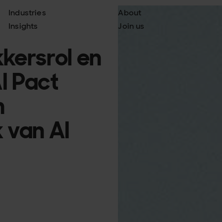
Industries
About
Insights
Join us
kkersrol en
AI Pact
n
 van AI