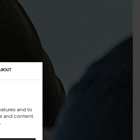
ABOUT
eatures and to
nce and content
y
.