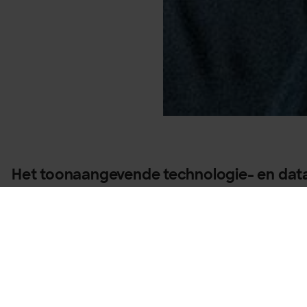
Het toonaangevende technologie- en datab
zich
officieel aangesloten bij het AI-pact
Commissie, een vrijwillig kader
dat is ont
betrouwbare en veilige AI-ontwikkeling te
D
e EU AI Act, die in augustus 2024 van krach
kader dat
het gebruik van AI-systemen re