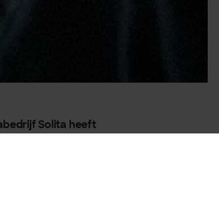
edrijf Solita heeft
 van de Europese
wikkeld om
 stimuleren.
t werd, is een wettelijk
guleert op basis van