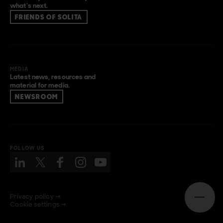
what’s next.
FRIENDS OF SOLITA
MEDIA
Latest news, resources and
material for media.
NEWSROOM
FOLLOW US
Privacy policy →
Open n
Cookie settings →