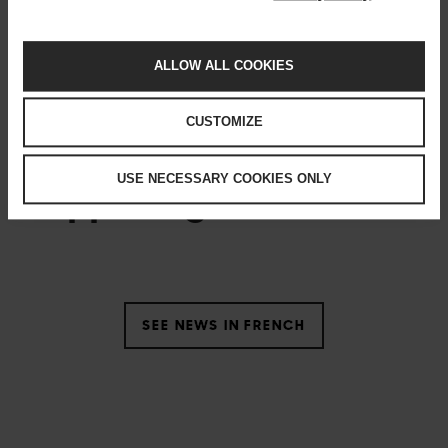
Pour plus d’informations, contactez
Minna Pinola, Director of Communications, Solita,
minna.pinola@solita.fi
, +358 40 5166 024
ALLOW ALL COOKIES
CUSTOMIZE
USE NECESSARY COOKIES ONLY
Happening now
SEE NEWS IN FRENCH