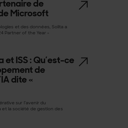
rtenaire de
 de Microsoft
ogies et des données, Solita a
24 Partner of the Year »
a et ISS : Qu’est-ce
oppement de
IA dite «
érative sur l’avenir du
 et la société de gestion des