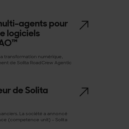
multi-agents pour
 logiciels
wAO™
 la transformation numérique,
ment de Solita RoadCrew Agentic
ur de Solita
inanciers. La société a annoncé
nce (competence unit) – Solita