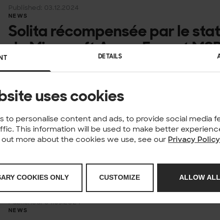
Published: 03.12.2024
NEWS
Solita récompensée par le sta
de Microsoft Azure Expert MS
DETAILS
NT
L’entreprise finlandaise de technologie et de données S
fois le statut exceptionnel de Microsoft Azure Expert M
bsite uses cookies
pour sa grande expertise dans...
Published: 09.09.2024
NEWS
 to personalise content and ads, to provide social media f
Solita a renouvelé sa Spécialis
affic. This information will be used to make better experie
nd out more about the cookies we use, see our
Privacy Polic
exceptionnelle Microsoft Azur
Solita est fière d’annoncer que sa spécialisation Microso
SARY COOKIES ONLY
CUSTOMIZE
ALLOW ALL
pour deux ans. Cette performance souligne la profonde ex
Microsoft Azure. Cette société...
Published: 04.09.2024
NEWS