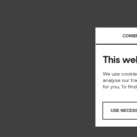
CONSE
This we
We use cookies
analyse our tr
for you. To fi
USE NECES