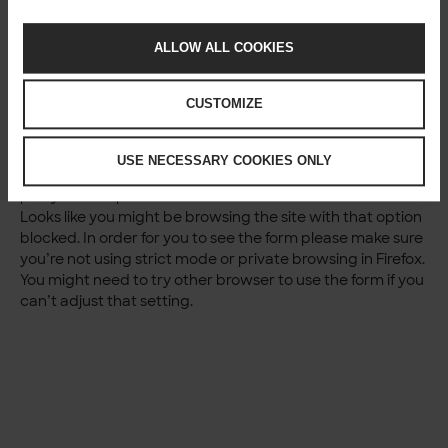
Katso webinaari
ALLOW ALL COOKIES
CUSTOMIZE
Ooops.
USE NECESSARY COOKIES ONLY
Unfortunately this form requires us to load data from 3rd
party service provider.
Looks like you might be browsing the site with that option
blocked. In order for you to see the form please make sure
you’re not using strict mode or private browsing in Firefox.
You might need to try other browser to use the form if you
can’t adjust that setting.