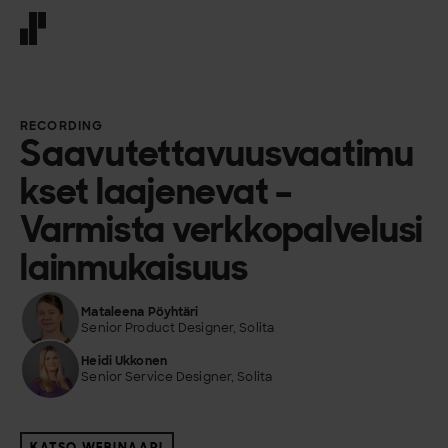
Front page
RECORDING
Saavutettavuusvaatimu
kset laajenevat –
Varmista verkkopalvelusi
lainmukaisuus
Mataleena Pöyhtäri
Senior Product Designer, Solita
Heidi Ukkonen
Senior Service Designer, Solita
KATSO WEBINAARI