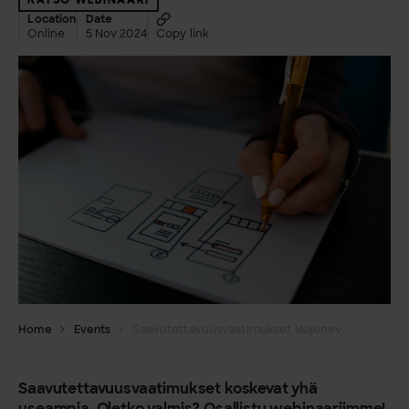
Location
Date
Online
5 Nov 2024
Copy link
Home
Events
Saavutettavuusvaatimukset laajenevat – Varmista verkkopalvelusi lainmukaisuus
Saavutettavuusvaatimukset koskevat yhä
useampia. Oletko valmis? Osallistu webinaariimme!