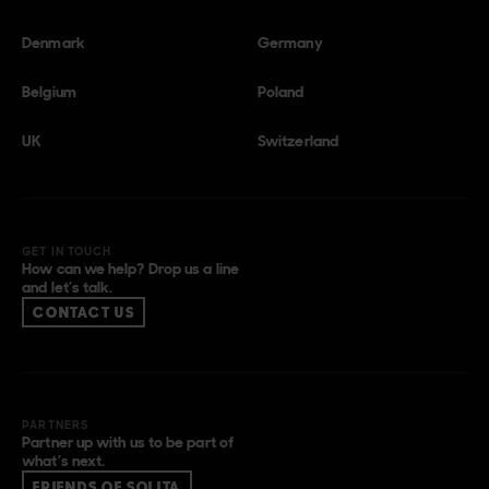
Denmark
Germany
Belgium
Poland
UK
Switzerland
GET IN TOUCH
How can we help? Drop us a line
and let’s talk.
CONTACT US
PARTNERS
Partner up with us to be part of
what’s next.
FRIENDS OF SOLITA