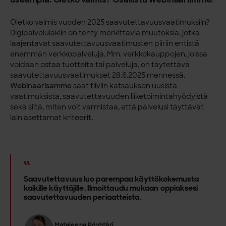
Oletko valmis vuoden 2025 saavutettavuusvaatimuksiin?
Digipalvelulakiin on tehty merkittäviä muutoksia, jotka
laajentavat saavutettavuusvaatimusten piiriin entistä
enemmän verkkopalveluja. Mm. verkkokauppojen, joissa
voidaan ostaa tuotteita tai palveluja, on täytettävä
saavutettavuusvaatimukset 28.6.2025 mennessä.
Webinaarisamme
saat tiiviin katsauksen uusista
vaatimuksista, saavutettavuuden liiketoimintahyödyistä
sekä siitä, miten voit varmistaa, että palvelusi täyttävät
lain asettamat kriteerit.
Saavutettavuus luo parempaa käyttökokemusta
kaikille käyttäjille. Ilmoittaudu mukaan oppiaksesi
saavutettavuuden periaatteista.
Mataleena Pöyhtäri