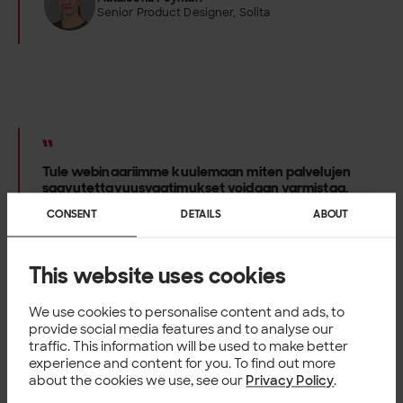
Senior Product Designer, Solita
Tule webinaariimme kuulemaan miten palvelujen
saavutettavuusvaatimukset voidaan varmistaa.
CONSENT
DETAILS
ABOUT
Heidi Ukkonen
Senior Service Designer, Solita
This website uses cookies
We use cookies to personalise content and ads, to
provide social media features and to analyse our
traffic. This information will be used to make better
experience and content for you. To find out more
about the cookies we use, see our
Privacy Policy
.