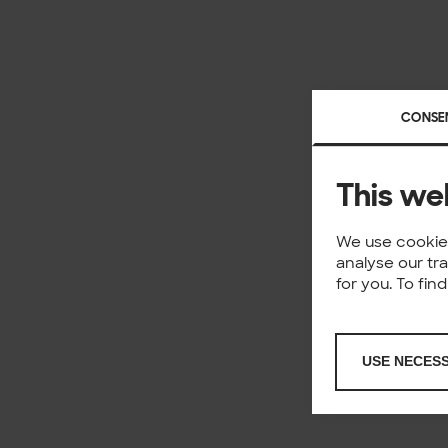
CONSE
This we
We use cookies
analyse our tr
for you. To fi
USE NECES