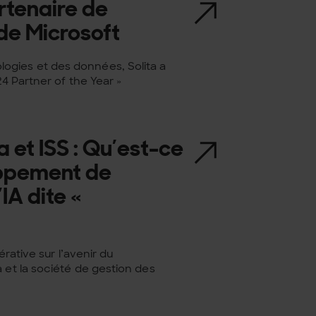
rtenaire de
 de Microsoft
ogies et des données, Solita a
24 Partner of the Year »
a et ISS : Qu’est-ce
oppement de
IA dite «
érative sur l’avenir du
 et la société de gestion des