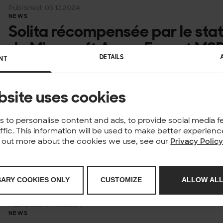
Published: 03.12.2024
NEWS
Solita récompensée par le sta
de Microsoft Azure Expert MS
DETAILS
NT
L’entreprise finlandaise de technologie et de données S
fois le statut exceptionnel de Microsoft Azure Expert M
bsite uses cookies
pour sa grande expertise dans...
Published: 09.09.2024
NEWS
 to personalise content and ads, to provide social media f
Solita a renouvelé sa Spécialis
affic. This information will be used to make better experie
nd out more about the cookies we use, see our
Privacy Polic
exceptionnelle Microsoft Azur
Solita est fière d’annoncer que sa spécialisation Microso
SARY COOKIES ONLY
CUSTOMIZE
ALLOW ALL
pour deux ans. Cette performance souligne la profonde ex
Microsoft Azure. Cette société...
Published: 04.09.2024
NEWS