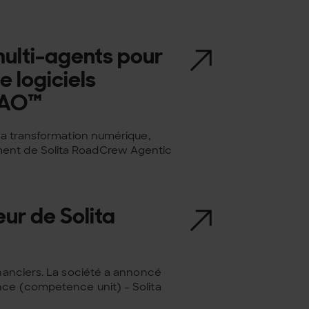
multi-agents pour
 logiciels
wAO™
 la transformation numérique,
ment de Solita RoadCrew Agentic
ur de Solita
inanciers. La société a annoncé
nce (competence unit) – Solita