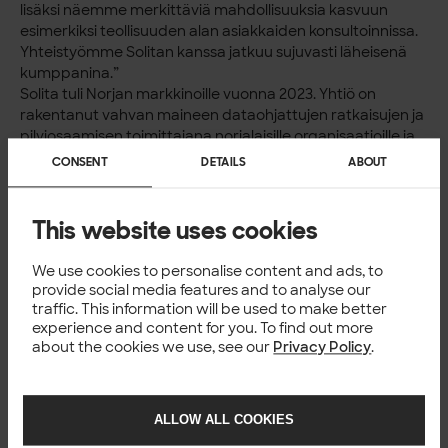
lisäksi näemme merkittäviä mahdollisuuksia kasvuun
esimerkiksi teollisuuden alan asiakkaiden konsultoinnissa.
Yhteistyömme Solitan kanssa jatkuu sujuvasti läheisenä
kumppanina.”
Solita tuli Norjan markkinoille vuonna 2023. Yhtiö on
rakentanut vahvan maineen dataohjattujen ratkaisujen ja
pilviosaamisen toimittajana norjalaisille organisaatioille ja
sen asiakkaisiin kuuluvat muun muassa
Laerdal
ja
CONSENT
DETAILS
ABOUT
Kongsberg
.
Lisätietoja
This website uses cookies
Axiom Group AS, Espen Jacobsen, toimitusjohtaja,
Norja,
+47 400 20 318,
espen.jacobsen@axiomgroup.no
We use cookies to personalise content and ads, to
Solita Group, Ossi Lindroos, toimitusjohtaja,
+358 40 750
provide social media features and to analyse our
7637,
ossi.lindroos@solita.fi
traffic. This information will be used to make better
experience and content for you. To find out more
about the cookies we use, see our
Privacy Policy
.
ALLOW ALL COOKIES