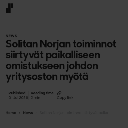
Front page
NEWS
Solitan Norjan toiminnot
siirtyvät paikalliseen
omistukseen johdon
yritysoston myötä
Published
Reading time
01 Jul 2026
2 min
Copy link
Home
News
Solitan Norjan toiminnot siirtyvät paikalliseen omistukseen johdon yritysoston myötä