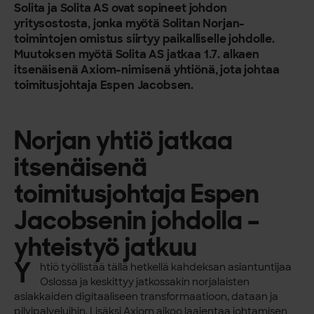
Solita ja Solita AS ovat sopineet johdon
yritysostosta, jonka myötä Solitan Norjan-
toimintojen omistus siirtyy paikalliselle johdolle.
Muutoksen myötä Solita AS jatkaa 1.7. alkaen
itsenäisenä Axiom-nimisenä yhtiönä, jota johtaa
toimitusjohtaja Espen Jacobsen.
Norjan yhtiö jatkaa
itsenäisenä
toimitusjohtaja Espen
Jacobsenin johdolla –
yhteistyö jatkuu
Y
htiö työllistää tällä hetkellä kahdeksan asiantuntijaa
Oslossa ja keskittyy jatkossakin norjalaisten
asiakkaiden digitaaliseen transformaatioon, dataan ja
pilvipalveluihin. Lisäksi Axiom aikoo laajentaa johtamisen