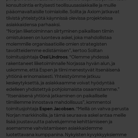
konsultointia erityisesti teollisuusasiakkaille ja muille
pääomavaltaisille toimialoille. Solita ja Axiom jatkavat
tiivistä yhteistyötä käynnissä olevissa projekteissa
asiakkaidensa parhaaksi.
“Norjan liiketoiminnan siirtyminen paikallisen tiimin
omistukseen on luonteva askel, joka mahdollistaa
molemmille organisaatioille omien strategisten
tavoitteidemme edistämisen”, kertoo Solitan
toimitusjohtaja
Ossi Lindroos
. “Olemme yhdessä
rakentaneet liiketoiminnalle Norjassa hyvän alun, ja
uskomme, että Espen ja tiimi menestyvät itsenäisenä
yhtiönä erinomaisesti. Yhteistyömme jatkuu
keskeytyksettä, ja asiakkaamme voivat hyödyntää
edelleen yhdistettyä pohjoismaista osaamistamme.”
“Itsenäisenä yhtiönä jatkaminen on paikalliselle
tiimillemme innostava mahdollisuus”, kommentoi
toimitusjohtaja
Espen Jacobsen
. “Meillä on vahva perusta
Norjan markkinoilla, ja tämä seuraava askel antaa meille
lisää joustavuutta palvelujemme kehittämiseen ja
asemamme vahvistamiseen asiakkaidemme
luotettavana kumppanina. Nykyisten kyvykkyyksiemme