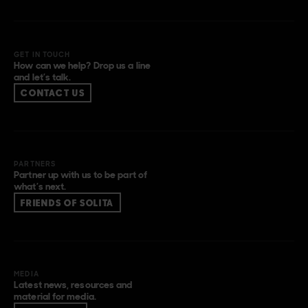
GET IN TOUCH
How can we help? Drop us a line
and let’s talk.
CONTACT US
PARTNERS
Partner up with us to be part of
what’s next.
FRIENDS OF SOLITA
MEDIA
Latest news, resources and
material for media.