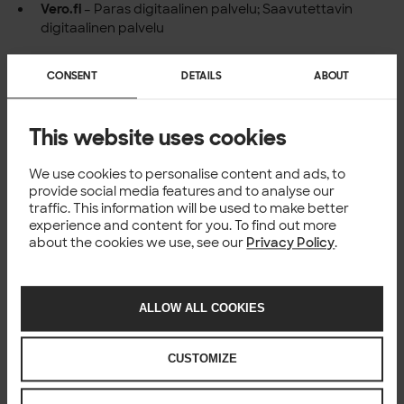
Vero.fi
– Paras digitaalinen palvelu; Saavutettavin
digitaalinen palvelu
Grand One – digitaalisen
CONSENT
DETAILS
ABOUT
viestinnän johtava
This website uses cookies
kilpailu
Grand One on Suomen suurin ja arvostetuin digitaalisen
We use cookies to personalise content and ads, to
median, markkinoinnin ja palvelumuotoilun kilpailu. Se
provide social media features and to analyse our
traffic. This information will be used to make better
esittelee suomalaisen digitaalisen osaamisen huippua 20
experience and content for you. To find out more
kategoriassa. Kilpailun voittajat valitsee alan
about the cookies we use, see our
Privacy Policy
.
asiantuntijoista koostuva tuomaristo, ja kilpailu huipentuu
vuosittaiseen gaalaan.
Tänä vuonna kilpailuun osallistui 432 työtä 20 eri
kategoriassa kattaen digitaalisen markkinoinnin,
ALLOW ALL COOKIES
viestinnän, datan ja innovaatiot sekä palvelumuotoilun.
Kilpailuun jätettiin yhteensä 214 uniikkia projektia.
CUSTOMIZE
Lue lisää
S-ryhmän ostokortti