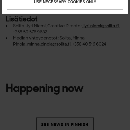
USE NECESSARY COOKIES ONLY
Grand One 2026
Lisätiedot
Solita, Jyri Niemi, Creative Director,
jyri.niemi@solita.fi
,
+358 50 576 9682
Median yhteydenotot:
Solita, Minna
Pinola,
minna.pinola@solita.fi
,
+358 40 516 6024
Happening now
SEE NEWS IN FINNISH