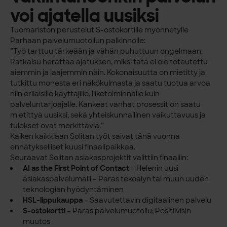
voi ajatella uusiksi
Tuomariston perustelut S-ostokortille myönnetylle
Parhaan palvelumuotoilun palkinnolle:
”Työ tarttuu tärkeään ja vähän puhuttuun ongelmaan.
Ratkaisu herättää ajatuksen, miksi tätä ei ole toteutettu
aiemmin ja laajemmin näin. Kokonaisuutta on mietitty ja
tutkittu monesta eri näkökulmasta ja saatu tuotua arvoa
niin erilaisille käyttäjille, liiketoiminnalle kuin
palveluntarjoajalle. Kankeat vanhat prosessit on saatu
mietittyä uusiksi, sekä yhteiskunnallinen vaikuttavuus ja
tulokset ovat merkittäviä.”
Kaiken kaikkiaan Solitan työt saivat tänä vuonna
ennätykselliset kuusi finaalipaikkaa.
Seuraavat Solitan asiakasprojektit valittiin finaaliin:
AI as the First Point of Contact
– Helenin uusi
asiakaspalvelumalli – Paras tekoälyn tai muun uuden
teknologian hyödyntäminen
HSL-lippukauppa
– Saavutettavin digitaalinen palvelu
S-ostokortti
– Paras palvelumuotoilu; Positiivisin
muutos