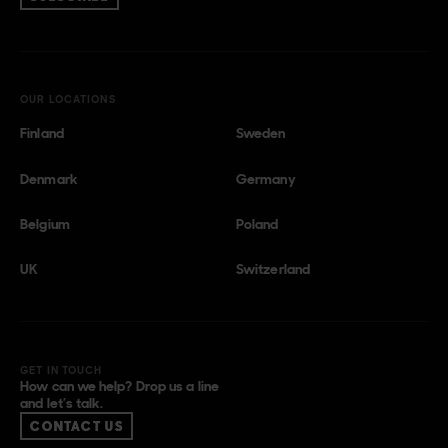
OUR LOCATIONS
Finland
Sweden
Denmark
Germany
Belgium
Poland
UK
Switzerland
GET IN TOUCH
How can we help? Drop us a line
and let’s talk.
CONTACT US