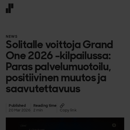
Front page
NEWS
Solitalle voittoja Grand
One 2026 -kilpailussa:
Paras palvelumuotoilu,
positiivinen muutos ja
saavutettavuus
Published
Reading time
20 Mar 2026
2 min
Copy link