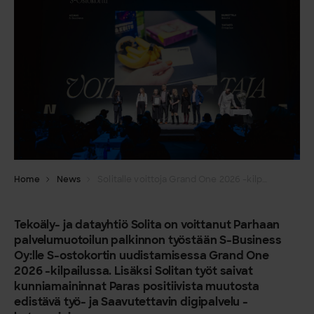
Home
News
Solitalle voittoja Grand One 2026 -kilpailussa: Paras palvelumuotoilu, positiivinen muutos ja saavutettavuus
Tekoäly- ja datayhtiö Solita on voittanut Parhaan
palvelumuotoilun palkinnon työstään S-Business
Oy:lle S-ostokortin uudistamisessa Grand One
2026 -kilpailussa. Lisäksi Solitan työt saivat
kunniamaininnat Paras positiivista muutosta
edistävä työ- ja Saavutettavin digipalvelu -