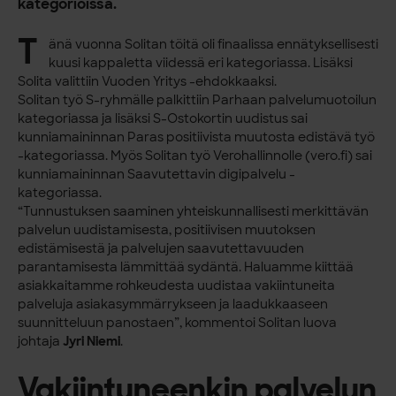
kategorioissa.
T
änä vuonna Solitan töitä oli finaalissa ennätyksellisesti
kuusi kappaletta viidessä eri kategoriassa. Lisäksi
Solita valittiin Vuoden Yritys -ehdokkaaksi.
Solitan työ S-ryhmälle palkittiin Parhaan palvelumuotoilun
kategoriassa ja lisäksi S-Ostokortin uudistus sai
kunniamaininnan Paras positiivista muutosta edistävä työ
-kategoriassa. Myös Solitan työ Verohallinnolle (vero.fi) sai
kunniamaininnan Saavutettavin digipalvelu -
kategoriassa.
“Tunnustuksen saaminen yhteiskunnallisesti merkittävän
palvelun uudistamisesta, positiivisen muutoksen
edistämisestä ja palvelujen saavutettavuuden
parantamisesta lämmittää sydäntä. Haluamme kiittää
asiakkaitamme rohkeudesta uudistaa vakiintuneita
palveluja asiakasymmärrykseen ja laadukkaaseen
suunnitteluun panostaen”, kommentoi Solitan luova
johtaja
Jyri Niemi
.
Vakiintuneenkin palvelun