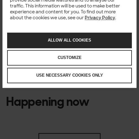
provide social media features and to analyse our
muun muassa Iso-Britannissa, jossa yhtiön PUBLIC-
traffic. This information will be used to make better
tytäryhtiö valittiin merkittävän
experience and content for you. To find out more
liikenneteknologiapuitesopimuksen toimittajaksi
.
about the cookies we use, see our
Privacy Policy
.
Lisätietoja
Solita A/S, Lise Bach Vestergaard, Senior Vice
ALLOW ALL COOKIES
President, Sales,
lbv@solita.dk
, +45 2223 6592
Media: viestintätoimisto Publicity, Kim Daniel
Fabricius,
kim@publicity.dk
, +45 5370 8452
CUSTOMIZE
USE NECESSARY COOKIES ONLY
Happening now