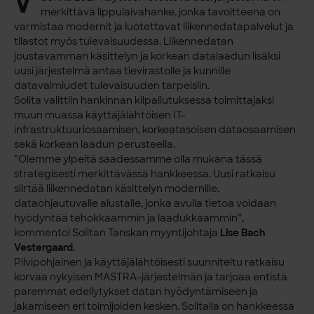
V
merkittävä lippulaivahanke, jonka tavoitteena on
varmistaa modernit ja luotettavat liikennedatapalvelut ja
tilastot myös tulevaisuudessa. Liikennedatan
joustavamman käsittelyn ja korkean datalaadun lisäksi
uusi järjestelmä antaa tievirastolle ja kunnille
datavalmiudet tulevaisuuden tarpeisiin.
Solita valittiin hankinnan kilpailutuksessa toimittajaksi
muun muassa käyttäjälähtöisen IT-
infrastruktuuriosaamisen, korkeatasoisen dataosaamisen
sekä korkean laadun perusteella.
”Olemme ylpeitä saadessamme olla mukana tässä
strategisesti merkittävässä hankkeessa. Uusi ratkaisu
siirtää liikennedatan käsittelyn modernille,
dataohjautuvalle alustalle, jonka avulla tietoa voidaan
hyödyntää tehokkaammin ja laadukkaammin”,
kommentoi Solitan Tanskan myyntijohtaja
Lise Bach
Vestergaard
.
Pilvipohjainen ja käyttäjälähtöisesti suunniteltu ratkaisu
korvaa nykyisen MASTRA-järjestelmän ja tarjoaa entistä
paremmat edellytykset datan hyödyntämiseen ja
jakamiseen eri toimijoiden kesken. Solitalla on hankkeessa