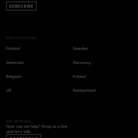
SUBSCRIBE
OUR LOCATIONS
Finland
Sweden
Denmark
Germany
Belgium
Poland
UK
Switzerland
GET IN TOUCH
How can we help? Drop us a line
and let’s talk.