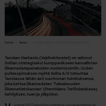
Home
News
Solitalle jälleen merkittävä asiakasvoitto Tanskassa
Tanskan tievirasto (Vejdirektoratet) on valinnut
Solitan strategiseksi kumppanikseen kansallisten
liikennedatapalveluiden modernisointiin. Uuden
puitesopimuksen myötä Solita A/S toteuttaa
Tanskassa tähän asti suurimman toimituksensa,
joka kattaa liikennedatan ‘Tulevaisuuden
liikennetietokannan’ (Fremtidens Trafikdatabase)
kehityksen, tuen ja ylläpidon.
uonna 2027 käyttöön otettava uusi järjestelmä on