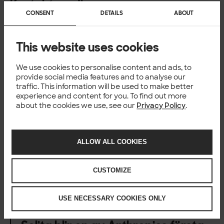
Kontakt media
CONSENT
DETAILS
ABOUT
Solita, Rebecca Killiner, PR & Communications Manager,
+46 707 24 07 22,
rebecca.killiner@solita.se
This website uses cookies
We use cookies to personalise content and ads, to
provide social media features and to analyse our
traffic. This information will be used to make better
Happening now
experience and content for you. To find out more
about the cookies we use, see our
Privacy Policy
.
NEWS
ALLOW ALL COOKIES
Svenska arbetsplatser svagast
i Norden på AI-riktlinjer
CUSTOMIZE
18 Jun 2026
USE NECESSARY COOKIES ONLY
NEWS