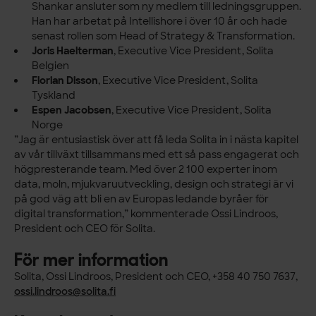
Shankar ansluter som ny medlem till ledningsgruppen.
Han har arbetat på Intellishore i över 10 år och hade
senast rollen som Head of Strategy & Transformation.
Joris Haelterman
, Executive Vice President, Solita
Belgien
Florian Disson
, Executive Vice President, Solita
Tyskland
Espen Jacobsen
, Executive Vice President, Solita
Norge
”Jag är entusiastisk över att få leda Solita in i nästa kapitel
av vår tillväxt tillsammans med ett så pass engagerat och
högpresterande team. Med över 2 100 experter inom
data, moln, mjukvaruutveckling, design och strategi är vi
på god väg att bli en av Europas ledande byråer för
digital transformation,” kommenterade Ossi Lindroos,
President och CEO för Solita.
För mer information
Solita, Ossi Lindroos, President och CEO, +358 40 750 7637,
ossi.lindroos@solita.fi