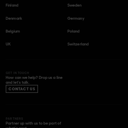
Finland
Sweden
Denmark
Germany
Belgium
Poland
UK
Switzerland
GET IN TOUCH
How can we help? Drop us a line
and let’s talk.
CONTACT US
PARTNERS
Partner up with us to be part of
what’s next.