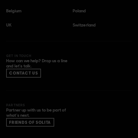
Belgium
Poland
UK
Switzerland
GET IN TOUCH
How can we help? Drop us a line
and let’s talk.
CONTACT US
PARTNERS
Partner up with us to be part of
what’s next.
FRIENDS OF SOLITA