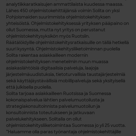
analytiikkaratkaisujen ammattilaista kuudessa maassa.
Lähes 450 ohjelmistokehittäjänsä voimin Solita on yksi
Pohjoismaiden suurimmista ohjelmistokehityksen
yhteisöistä. Ohjelmistokehityksessä yrityksen pääpaino on
ollut Suomessa, mutta nyt yritys on perustanut
ohjelmistokehitysyksikön myös Ruotsiin.
Räätälöidyille ohjelmistokehitysratkaisuille on tällä hetkellä
suuri kysyntä. Ohjelmistokehitysliiketoiminnan puolella
Solita rakentaa asiakkailleen modernin
ohjelmistokehityksen menetelmin muun muassa
asiakaslähtöisiä digitaalisia palveluja, laajoja
järjestelmäuudistuksia, tietoturvallisia taustajärjestelmiä
sekä käyttäjäystävällisiä mobiilipalveluja sekä yksityisellä
että julkisella puolella.
Solita tarjoaa asiakkailleen Ruotsissa ja Suomessa
kokonaispalvelua lähtien palvelumuotoilusta ja
strategiakonsultoinnista palvelumuotoilun ja
konsultoinnista toteutukseen ja jatkuvaan
palvelukehitykseen. Solitalla on ollut
ohjelmistokehitysliiketoimintaa Suomessa jo yli 25 vuotta.
”Haluamme olla paras työnantaja ohjelmistokehittäjille