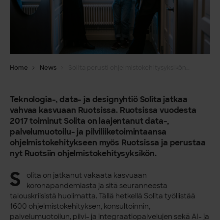
Home
News
Solita perusti ohjelmistokehitysyksikön Tukholmaan
Teknologia-, data- ja designyhtiö Solita jatkaa
vahvaa kasvuaan Ruotsissa. Ruotsissa vuodesta
2017 toiminut Solita on laajentanut data-,
palvelumuotoilu- ja pilviliiketoimintaansa
ohjelmistokehitykseen myös Ruotsissa ja perustaa
nyt Ruotsiin ohjelmistokehitysyksikön.
S
olita on jatkanut vakaata kasvuaan
koronapandemiasta ja sitä seuranneesta
talouskriisistä huolimatta. Tällä hetkellä Solita työllistää
1600 ohjelmistokehityksen, konsultoinnin,
palvelumuotoilun, pilvi- ja integraatiopalvelujen sekä AI- ja