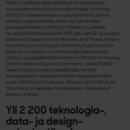
PUBLIC työllistää tällä hetkellä yli 40 digitaaliseen
muutokseen erikoistunutta asiantuntijaa Lontoossa.
PUBLICin asiakaskuntaan kuuluu kymmeniä julkisen
sektorin organisaatioita, kuten Ison-Britannian
puolustusministeriö (Ministry of Defence), julkinen
terveydenhuoltojärjestelmä NHS, liike-elämän ja kaupan
ministeriö (Department for Business and Trade), tieteen,
innovoinnin ja teknologian ministeriö (Department for
Science, Innovation and Technology) sekä asumis-,
yhteisö- ja paikallishallintoministeriö (Ministry of Housing,
Communities and Local Government). Lisäksi PUBLIC
tekee yhteistyötä sekä paikallishallinnon että
eurooppalaisten ja kansainvälisten organisaatioiden,
kuten NATO:n ja EU:n, kanssa. Viime vuosina PUBLIC on
toteuttanut projekteja myös Saksassa, Tanskassa ja
Benelux-maissa.
Yli 2 200 teknologia-,
data- ja design-