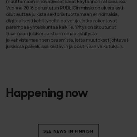
muuttamaan innovatiiviset ideat käytännön ratkaisuiksi.
Vuonna 2016
perustetun PUBLICin missio on alusta asti
ollut auttaa julkista sektoria tuottamaan
erinomaisia,
digitaalisesti kehittyneitä palveluja, jotka rakentavat
parempaa
yhteiskuntaa kaikille. Yritys on sitoutunut
tukemaan julkisen sektorin omaa kehitystä
ja
vahvistamaan sen osaamista, jotta muutokset johtavat
julkisissa palveluissa kestäviin ja
positiivisiin vaikutuksiin.
Happening now
SEE NEWS IN FINNISH