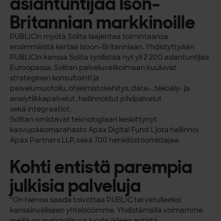
asiantuntijaa Ison-
Britannian markkinoille
PUBLICin myötä Solita laajentaa toimintaansa
ensimmäistä kertaa Isoon-Britanniaan.
Yhdistyttyään
PUBLICin kanssa Solita työllistää nyt yli 2 200 asiantuntijaa
Euroopassa.
Solitan palveluvalikoimaan kuuluvat
strateginen konsultointi ja
palvelumuotoilu,
ohjelmistokehitys, data-, tekoäly- ja
analytiikkapalvelut, hallinnoidut pilvipalvelut
sekä
integraatiot.
Solitan omistavat teknologiaan keskittynyt
kasvupääomarahasto Apax Digital Fund I,
jota hallinnoi
Apax Partners LLP, sekä 700 henkilöstöomistajaa.
Kohti entistä parempia
julkisia palveluja
“On hienoa saada toivottaa PUBLIC tervetulleeksi
kansainväliseen yhteisöömme.
Yhdistämällä voimamme
meillä on mahdollisuus luoda jälleen entistä