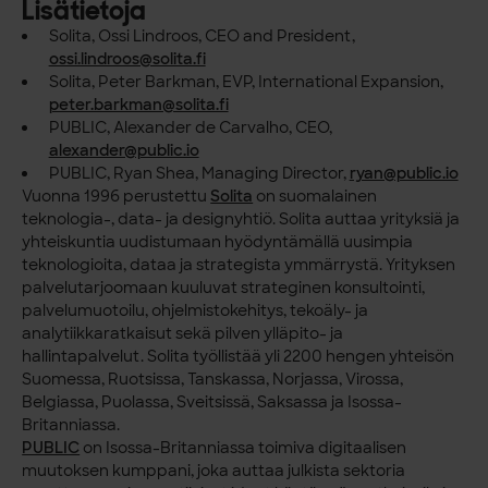
Lisätietoja
Solita, Ossi Lindroos, CEO and President,
ossi.lindroos@solita.fi
Solita, Peter Barkman, EVP, International Expansion,
peter.barkman@solita.fi
PUBLIC, Alexander de Carvalho, CEO,
alexander@public.io
PUBLIC, Ryan Shea, Managing Director,
ryan@public.io
Vuonna 1996 perustettu
Solita
on suomalainen
teknologia-, data- ja designyhtiö. Solita
auttaa yrityksiä ja
yhteiskuntia uudistumaan hyödyntämällä uusimpia
teknologioita,
dataa ja strategista ymmärrystä. Yrityksen
palvelutarjoomaan kuuluvat strateginen
konsultointi,
palvelumuotoilu, ohjelmistokehitys, tekoäly- ja
analytiikkaratkaisut sekä
pilven ylläpito- ja
hallintapalvelut. Solita työllistää yli 2200 hengen yhteisön
Suomessa,
Ruotsissa, Tanskassa, Norjassa, Virossa,
Belgiassa, Puolassa, Sveitsissä, Saksassa ja
Isossa-
Britanniassa.
PUBLIC
on Isossa-Britanniassa toimiva digitaalisen
muutoksen kumppani, joka auttaa
julkista sektoria