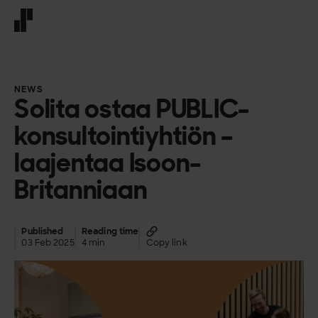
Front page
NEWS
Solita ostaa PUBLIC-
konsultointiyhtiön –
laajentaa Isoon-
Britanniaan
Published
Reading time
03 Feb 2025
4 min
Copy link