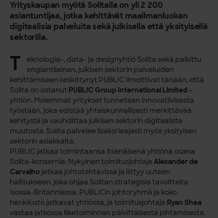
Yrityskaupan myötä Solitalla on yli 2 200
asiantuntijaa, jotka kehittävät maailmanluokan
digitaalisia palveluita sekä julkisella että yksityisellä
sektorilla.
T
eknologia-, data- ja designyhtiö Solita sekä palkittu
englantilainen, julkisen sektorin palveluiden
kehittämiseen keskittynyt PUBLIC ilmoittivat tänään, että
Solita on ostanut
PUBLIC Group International Limited
-
yhtiön. Molemmat yritykset tunnetaan innovatiivisesta
työstään, joka edistää yhteiskunnallisesti merkittävää
kehitystä ja vauhdittaa julkisen sektorin digitaalista
muutosta. Solita palvelee lisäksi laajasti myös yksityisen
sektorin asiakkaita.
PUBLIC jatkaa toimintaansa itsenäisenä yhtiönä osana
Solita-konsernia. Nykyinen toimitusjohtaja
Alexander de
Carvalho
jatkaa johtotehtävissä ja liittyy uuteen
hallitukseen, joka ohjaa Solitan strategisia tavoitteita
Isossa-Britanniassa. PUBLICin johtoryhmä ja koko
henkilöstö jatkavat yhtiössä, ja toimitusjohtaja
Ryan Shea
vastaa jatkossa liiketoiminnan päivittäisestä johtamisesta.