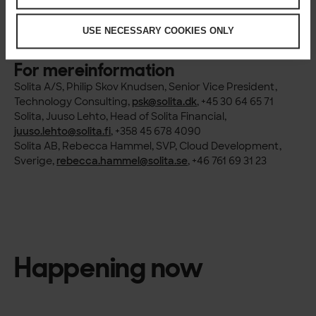
Solita Financial Industry Cloud
Solita investerer i bank- og finanssektoren
USE NECESSARY COOKIES ONLY
Solita Finansielle tjenester
For mereinformation
Solita A/S, Philip Skov Knudsen, Senior Vice President,
Technology Consulting,
psk@solita.dk
, +45 30 64 65 71
Solita, Juuso Lehto, Head of Solita Financial,
juuso.lehto@solita.fi
, +358 45 678 4090
Solita AB, Rebecca Hammel, SVP, Cloud Development,
Sverige,
rebecca.hammel@solita.se
, +46 761 69 31 23
Happening now