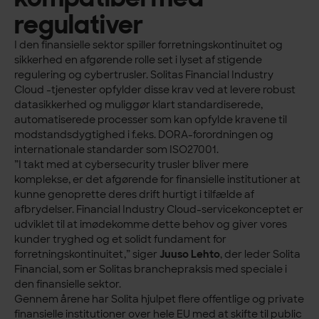
regulativer
I den finansielle sektor spiller forretningskontinuitet og
sikkerhed en afgørende rolle set i lyset af stigende
regulering og cybertrusler. Solitas Financial Industry
Cloud -tjenester opfylder disse krav ved at levere robust
datasikkerhed og muliggør klart standardiserede,
automatiserede processer som kan opfylde kravene til
modstandsdygtighed i f.eks. DORA-forordningen og
internationale standarder som ISO27001.
”I takt med at cybersecurity trusler bliver mere
komplekse, er det afgørende for finansielle institutioner at
kunne genoprette deres drift hurtigt i tilfælde af
afbrydelser. Financial Industry Cloud-servicekonceptet er
udviklet til at imødekomme dette behov og giver vores
kunder tryghed og et solidt fundament for
forretningskontinuitet,” siger
Juuso Lehto
, der leder Solita
Financial, som er Solitas branchepraksis med speciale i
den finansielle sektor.
Gennem årene har Solita hjulpet flere offentlige og private
finansielle institutioner over hele EU med at skifte til public