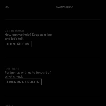
UK
Switzerland
GET IN TOUCH
How can we help? Drop us a line
and let’s talk.
CONTACT US
PARTNERS
Partner up with us to be part of
what’s next.
FRIENDS OF SOLITA