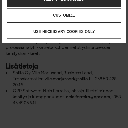
Tiiviin integraation olemassa oleviin data-alustoihin
,
kuten Snowflakeen, välttäen uusia teknologiasiiloja
CUSTOMIZE
Datan laadun parantuminen
prosessiläpinäkyvyyden
lisääntymisen sivutuotteena.
Solita ja QPR jatkavat yhteistarjoomansa kehittämistä
USE NECESSARY COOKIES ONLY
tutkien ratkaisuja mm. seuraavilla alueilla: prosessitiedon
tukemat tekoälypohjaiset työnkulut, Snowflake-pohjainen
prosessianalytiikka sekä kohdennetut ydinprosessien
kehityshankkeet.
Lisätietoja
Solita Oy, Ville Marjusaari, Business Lead,
Transformation
ville.marjusaari@solita.fi
, +358 50 428
2046
QPR Software, Nela Ferreira, johtaja, liiketoiminnan
kehitys ja kumppanuudet,
nela.ferreira@qpr.com
, +358
45 4905 541