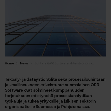
Home
News
Solita ja QPR Software yhteistyöhön kehittämään liiketoimintaprosesseja tekoälyllä Suomessa
Tekoäly- ja datayhtiö Solita sekä prosessilouhintaan
ja -mallinnukseen erikoistunut suomalainen QPR
Software ovat solmineet kumppanuuden
tarjotakseen edistyneitä prosessianalytiikan
työkaluja ja tukea yrityksille ja julkisen sektorin
organisaatioille Suomessa ja Pohjoismaissa.