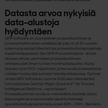
Datasta arvoa nykyisiä
data-alustoja
hyödyntäen
QPR Software on suomalainen prosessilouhinnan ja
prosessimallinnuksen edelläkävijä, jolla on yli 30 vuoden
kokemus ja satoja toteutettuja prosessilouhintaprojekteja
maailmanlaajuisesti. Sen QPR ProcessAnalyzer -alusta
tarjoaa vahvat, perinteiset prosessilouhinnan
ominaisuudet ilman turhaa monimutkaisuutta. Alusta
tarjoaa myös MCP-rajapinnan, jonka avulla prosessitietoa
voidaan hyödyntää suoraan tekoälyratkaisuissa. Gartner
nimesi QPR Softwaren vuonna 2026 alan visionääriksi
tunnustetussa Gartner Magic Quadrant™ for Process
Intelligence Platforms -raportissaan.
Prosessilouhinnan avulla on mahdollista käsitellä datan
laatuongelmia analysoimalla tapahtumalokeja
operatiivisista järjestelmistä, kuten ERP-, CRM-, tiketöinti-