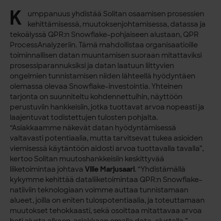
K
umppanuus yhdistää Solitan osaamisen prosessien
kehittämisessä, muutoksenjohtamisessa, datassa ja
tekoälyssä QPR:n Snowflake-pohjaiseen alustaan, QPR
ProcessAnalyzeriin. Tämä mahdollistaa organisaatioille
toiminnallisen datan muuntamisen suoraan mitattaviksi
prosessiparannuksiksi ja datan laatuun liittyvien
ongelmien tunnistamisen niiden lähteellä hyödyntäen
olemassa olevaa Snowflake-investointia. Yhteinen
tarjonta on suunniteltu kohdennettuihin, näyttöön
perustuviin hankkeisiin, jotka tuottavat arvoa nopeasti ja
laajentuvat todistettujen tulosten pohjalta.
“Asiakkaamme näkevät datan hyödyntämisessä
valtavasti potentiaalia, mutta tarvitsevat tukea asioiden
viemisessä käytäntöön aidosti arvoa tuottavalla tavalla”,
kertoo Solitan muutoshankkeisiin keskittyvää
liiketoimintaa johtava
Ville Marjusaari
. “Yhdistämällä
kykymme kehittää dataliiketoimintaa QPR:n Snowflake-
natiiviin teknologiaan voimme auttaa tunnistamaan
alueet, joilla on eniten tulospotentiaalia, ja toteuttamaan
muutokset tehokkaasti, sekä osoittaa mitattavaa arvoa
heti alusta alkaen, asiakkaan omalla data-alustalla.”