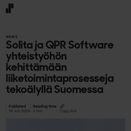
Front page
NEWS
Solita ja QPR Software
yhteistyöhön
kehittämään
liiketoimintaprosesseja
tekoälyllä Suomessa
Published
Reading time
16 Jun 2026
2 min
Copy link