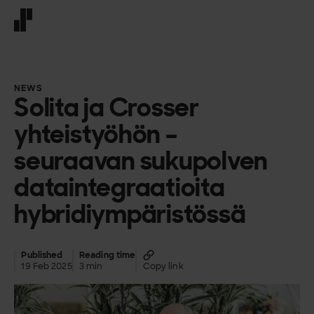
Front page
NEWS
Solita ja Crosser
yhteistyöhön –
seuraavan sukupolven
dataintegraatioita
hybridiympäristössä
Published
Reading time
19 Feb 2025
3 min
Copy link