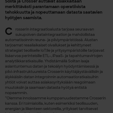
Solita ja Crosser auttavat asiakkaitaan
merkittävästi parantamaan operatiivista
tehokkuutta ja nopeuttamaan datasta saatavien
hyötyjen saamista.
C
rosserin integraatioalusta tarjoaa seuraavan
sukupolven dataintegraation ja mahdollistaa
automatisoinnin reuna- ja pilviympäristöissä. Alustan
tarjoamat reaaliaikaiset oivallukset ja kehittyneet
strategiat teolliselle IoT:lle ja yritysympäristöille tarjoavat
lisäarvoa perinteisille ETL-, iPaaS- ja tapahtumavirtojen
analytiikkaratkaisuille. Yhdistämällä Solitan laaja
asiantuntemus datan ja tekoälyn hyödyntämisessä ja
pilvi-infrastruktuureista Crosserin käyttäjäystävällisiin ja
älykkäisiin datan integroinnin automaatioratkaisuihin
yhtiöt voivat auttaa asiakasyrityksiään reagoimaan
muutoksiin ja saamaan datasta hyötyä entistä
nopeammin.
”Olemme innoissamme kumppanuudestamme Crosserin
kanssa. Eri toimialoilla, kuten esimerkiksi teollisuuden,
energian ja liikenteen sektoreilla, yritykset tarvitsevat