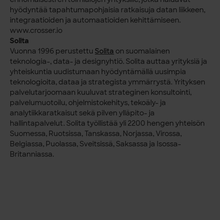
hyödyntää tapahtumapohjaisia ratkaisuja datan liikkeen,
integraatioiden ja automaatioiden kehittämiseen.
www.crosser.io
Solita
Vuonna 1996 perustettu
Solita
on suomalainen
teknologia-, data- ja designyhtiö. Solita auttaa yrityksiä ja
yhteiskuntia uudistumaan hyödyntämällä uusimpia
teknologioita, dataa ja strategista ymmärrystä. Yrityksen
palvelutarjoomaan kuuluvat strateginen konsultointi,
palvelumuotoilu, ohjelmistokehitys, tekoäly- ja
analytiikkaratkaisut sekä pilven ylläpito- ja
hallintapalvelut. Solita työllistää yli 2200 hengen yhteisön
Suomessa, Ruotsissa, Tanskassa, Norjassa, Virossa,
Belgiassa, Puolassa, Sveitsissä, Saksassa ja Isossa-
Britanniassa.