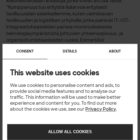
kokonaisvaltaisia ratkaisuja, jotka voivat auttaa tässä.”
“Kumppanuus tuo erityistä lisäarvoa erityisesti
teollisuusalan asiakkaillemme, kuten valmistavan
teollisuuden ja logistiikan yrityksille, jotka painivat IT-/OT-
integraatiohaasteiden parissa monimutkaisesta
teknologiaympäristöstä johtuvien yhteensopivuus- ja
organisoitumishaasteiden vuoksi. Esimerkiksi
valmistavassa teollisuudessa on mahdollista saada
CONSENT
DETAILS
ABOUT
käytettävissä olevasta datasta hyötyä selkeästi aiempaa
nopeammin yksinkertaistamalla tehdasjärjestelmien
integraatioita, tiedonkeruuta, esiprosessointia ja
This website uses cookies
koneoppimisratkaisujen jalkauttamista lähelle
operatiivista kerrosta. Crosserin alustan avulla voidaan
We use cookies to personalise content and ads, to
nopeuttaa tuotannon dataratkaisujen kehitystä
provide social media features and to analyse our
merkittävästi ja rakentaa monipaikkatuotantoa tukevia
traffic. This information will be used to make better
ratkaisuja keskitetysti ja skaalautuvasti. Näemme paljon
experience and content for you. To find out more
potentiaalia valmistavan teollisuuden tuotannon datan
about the cookies we use, see our
Privacy Policy
.
tehokkaammassa hyödyntämisessä myös laajemmassa
käyttötapauskirjossa”, Solitan teollisuustoimialan
ratkaisuihin erikoistuneen yksikön johtaja
Antti Haanpää
.
ALLOW ALL COOKIES
Lue lisää