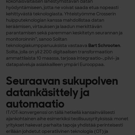
kokonaisvaltaisen lähestymistavan datan
hyödyntämiseen, jotta ne voivat saada etua nopeasti
kehittyvästä teknologiasta. Yhteistyömme Crosserin
huipputeknologian kanssa mahdollistaa datan
keräämisen, virtauksen ja laadun merkittävän
parantamisen sekä paremman keskitetyn seurannan ja
monitoroinnin”, sanoo Solitan
teknologiakumppanuuksista vastaava
Bart Schrooten
.
Solita, jolla on yli 2 200 digitaalisen transformaation
ammattilaista 10 maassa, tarjoaa integraatio-, pilvi- ja
datapalveluja asiakkailleen ympäri Eurooppaa.
Seuraavan sukupolven
datankäsittely ja
automaatio
IT/OT-konvergenssi on tällä hetkellä kansainvälisesti
ajankohtainen aihe esimerkiksi teollisuusyrityksissä: monet
yritykset hakevat parhaita tapoja yhdistää perinteisesti
erillään johdetut operatiivinen teknologia (OT) ja