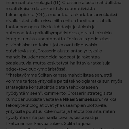
informaatioteknologiat (IT). Crosserin alusta mahdollistaa
reaaliaikaisen datankäsittelyn operatiivisista
teknologioista (OT) ja muuntaa raakadatan arvokkaiksi
oivalluksiksi siellä, missä niitä eniten tarvitaan – lähellä
tuotannon operatiivisia tehdasjärjestelmiä ja
automaatiota paikallisympäristöissä, pilviratkaisuihin
integroitumista unohtamatta. Toisin kuin perinteiset
pilvipohjaiset ratkaisut, jotka ovat riippuvaisia
etäyhteyksistä, Crosserin alusta antaa yrityksille
mahdollisuuden reagoida nopeasti ja rakentaa
skaalautuvia, mutta keskitetysti hallittavia ratkaisuja
edge-to-cloud-ympäristössä.
“Yhteistyömme Solitan kanssa mahdollistaa sen, että
voimme tarjota yrityksille paitsi teknologiaratkaisun, myös
strategista konsultointia datan tehokkaaseen
hyödyntämiseen”, kommentoi Crosserin strategisista
kumppanuuksista vastaava
Mikael Samuelsson
. “Vaikka
tekoälyteknologiat ovat yhä useampien ulottuvilla,
yrityksiltä puuttuu kokemusta ja tietotaitoa siitä, miten
hyödyntää niitä parhaalla tavalla, kestävästi ja
liiketoiminnan kasvua tukien. Solita tarjoaa