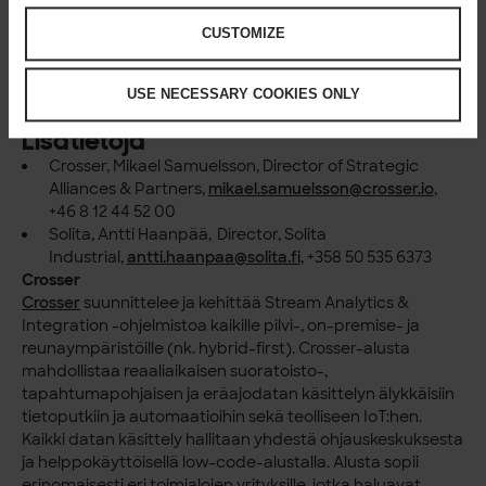
Solita ja Crosser järjestävät maksuttomia tilaisuuksia
CUSTOMIZE
jakaakseen osaamistaan ja tietoa käytännön sovelluksista
tänä keväänä. Seuraa meitä
LinkedInissä
ja
ilmoittaudu
mukaan verkkosivuillamme
.
USE NECESSARY COOKIES ONLY
Lisätietoja
Crosser, Mikael Samuelsson, Director of Strategic
Alliances & Partners,
mikael.samuelsson@crosser.io
,
+46 8 12 44 52 00
Solita, Antti Haanpää, Director, Solita
Industrial,
antti.haanpaa@solita.fi
, +358 50 535 6373
Crosser
Crosser
suunnittelee ja kehittää Stream Analytics &
Integration -ohjelmistoa kaikille pilvi-, on-premise- ja
reunaympäristöille (nk. hybrid-first). Crosser-alusta
mahdollistaa reaaliaikaisen suoratoisto-,
tapahtumapohjaisen ja eräajodatan käsittelyn älykkäisiin
tietoputkiin ja automaatioihin sekä teolliseen IoT:hen.
Kaikki datan käsittely hallitaan yhdestä ohjauskeskuksesta
ja helppokäyttöisellä low-code-alustalla. Alusta sopii
erinomaisesti eri toimialojen yrityksille, jotka haluavat