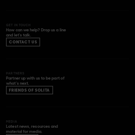
GET IN TOUCH
How can we help? Drop us a line
and let’s talk.
CONTACT US
PARTNERS
Partner up with us to be part of
what’s next.
FRIENDS OF SOLITA
MEDIA
Latest news, resources and
material for media.