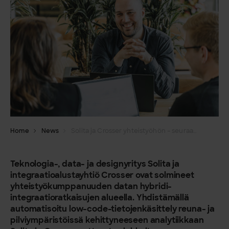
Home
News
Solita ja Crosser yhteistyöhön – seuraavan sukupolven dataintegraatioita hybridiympäristössä
Teknologia-, data- ja designyritys Solita ja
integraatioalustayhtiö Crosser ovat solmineet
yhteistyökumppanuuden datan hybridi-
integraatioratkaisujen alueella. Yhdistämällä
automatisoitu low-code-tietojenkäsittely reuna- ja
pilviympäristöissä kehittyneeseen analytiikkaan