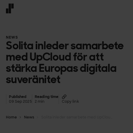
Front page
NEWS
Solita inleder samarbete
med UpCloud för att
stärka Europas digitala
suveränitet
Published
Reading time
09 Sep 2025
2 min
Copy link
Home
News
Solita inleder samarbete med UpCloud för att stärka Europas digitala suveränitet