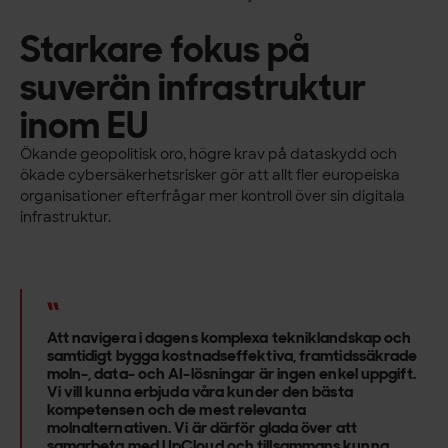
Starkare fokus på
suverän infrastruktur
inom EU
Ökande geopolitisk oro, högre krav på dataskydd och
ökade cybersäkerhetsrisker gör att allt fler europeiska
organisationer efterfrågar mer kontroll över sin digitala
infrastruktur.
Att navigera i dagens komplexa tekniklandskap och
samtidigt bygga kostnadseffektiva, framtidssäkrade
moln-, data- och AI-lösningar är ingen enkel uppgift.
Vi vill kunna erbjuda våra kunder den bästa
kompetensen och de mest relevanta
molnalternativen. Vi är därför glada över att
samarbeta med UpCloud och tillsammans kunna