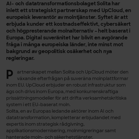
AI- och datatransformationsbolaget Solita har
inlett ett strategiskt partnerskap med UpCloud, en
europeisk leverantör av molntjänster. Syftet är att
erbjuda kunder ett kostnadseffektivt, cybersäkert
och högpresterande molnalternativ – helt baserat i
Europa. Digital suveränitet har blivit en avgörande
fråga i många europeiska länder, inte minst mot
bakgrund av geopolitisk osäkerhet och nya
regleringar.
P
artnerskapet mellan Solita och UpCloud möter den
växande efterfrågan på suveräna molnplattformar
inom EU. UpCloud erbjuder en robust infrastruktur som
ägs och drivs inom Europa, med konkurrenskraftiga
prissättningsmodeller för att drifta verksamhetskritiska
system i ett EU-baserat moln.
Solita, en av Europas ledande aktörer inom AI och
datatransformation, kompletterar erbjudandet med
expertis inom strategisk rådgivning,
applikationsmodernisering, molnmigreringar samt
hanterade moln- och säkerhetstjänster.