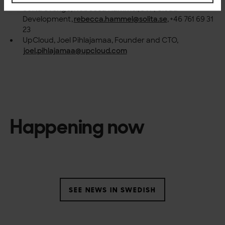
Solita Sverige, Rebecca Hammel, SVP, Cloud
Development,
rebecca.hammel@solita.se
, +46 761 69 31
23
UpCloud, Joel Pihlajamaa, Founder and CTO,
joel.pihlajamaa@upcloud.com
Happening now
SEE NEWS IN SWEDISH