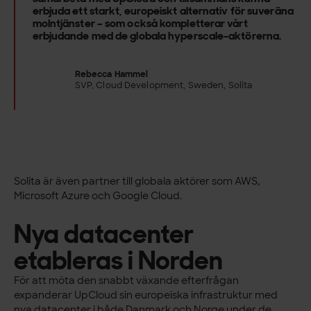
erbjuda ett starkt, europeiskt alternativ för suveräna
molntjänster – som också kompletterar vårt
erbjudande med de globala hyperscale-aktörerna.
Rebecca Hammel
SVP, Cloud Development, Sweden, Solita
Solita är även partner till globala aktörer som AWS,
Microsoft Azure och Google Cloud.
Nya datacenter
etableras i Norden
För att möta den snabbt växande efterfrågan
expanderar UpCloud sin europeiska infrastruktur med
nya datacenter i både Danmark och Norge under de