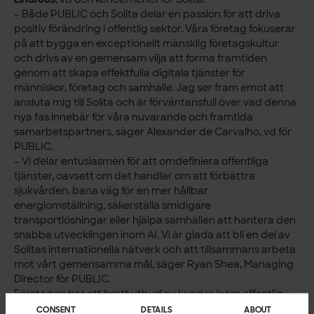
– Både PUBLIC och Solita delar en passion för att driva
positiv förändring i offentlig sektor. Våra företag fokuserar
på att bygga en exceptionellt mänsklig företagskultur
och drivs av en gemensam vilja att forma framtiden
genom att skapa effektfulla digitala tjänster för
människor, företag och samhälle. Jag ser fram emot att
ansluta mig till Solita och är förväntansfull över vad denna
nya fas innebär för våra nuvarande och framtida
samarbetspartners, säger Alexander de Carvalho, vd för
PUBLIC.
– Vi delar entusiasmen för att omdefiniera offentliga
tjänster, oavsett om det handlar om att förbättra
sjukvården, bana väg för en mer hållbar
energiomställning, säkerställa smidigare
transportlösningar eller hjälpa samhällen att hantera den
snabba utvecklingen inom AI. Vi är glada att bli en del av
Solitas internationella nätverk och att tillsammans arbeta
mot vårt gemensamma mål, säger Ryan Shea, Managing
Director för PUBLIC.
Företagen har ett brett utbud av kunder inom offentlig
sektor. Solita, med huvudkontor i Finland, arbetar även
CONSENT
DETAILS
ABOUT