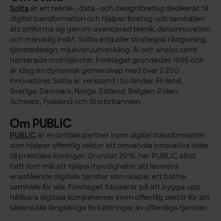
Solita
är ett teknik-, data- och designföretag dedikerat till
digital transformation och hjälper företag och samhällen
att omforma sig genom avancerad teknik, datainnovation
och mänsklig insikt. Solita erbjuder strategisk rådgivning,
tjänstedesign, mjukvaruutveckling, AI och analys samt
hanterade molntjänster. Företaget grundades 1996 och
är idag en dynamisk gemenskap med över 2 200
innovatörer. Solita är verksamt i tio länder: Finland,
Sverige, Danmark, Norge, Estland, Belgien, Polen,
Schweiz, Tyskland och Storbritannien.
Om PUBLIC
PUBLIC
är en brittisk partner inom digital transformation
som hjälper offentlig sektor att omvandla innovativa idéer
till praktiska lösningar. Grundat 2016, har PUBLIC alltid
haft som mål att hjälpa myndigheter att leverera
enastående digitala tjänster som skapar ett bättre
samhälle för alla. Företaget fokuserar på att bygga upp
hållbara digitala kompetenser inom offentlig sektor för att
säkerställa långsiktiga förbättringar av offentliga tjänster.