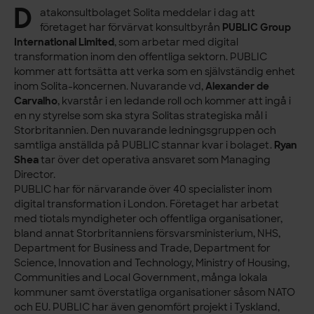
D
atakonsultbolaget Solita meddelar i dag att
företaget har förvärvat konsultbyrån
PUBLIC Group
International Limited
, som arbetar med digital
transformation inom den offentliga sektorn. PUBLIC
kommer att fortsätta att verka som en självständig enhet
inom Solita-koncernen. Nuvarande vd,
Alexander de
Carvalho
, kvarstår i en ledande roll och kommer att ingå i
en ny styrelse som ska styra Solitas strategiska mål i
Storbritannien. Den nuvarande ledningsgruppen och
samtliga anställda på PUBLIC stannar kvar i bolaget.
Ryan
Shea
tar över det operativa ansvaret som Managing
Director.
PUBLIC har för närvarande över 40 specialister inom
digital transformation i London. Företaget har arbetat
med tiotals myndigheter och offentliga organisationer,
bland annat Storbritanniens försvarsministerium, NHS,
Department for Business and Trade, Department for
Science, Innovation and Technology, Ministry of Housing,
Communities and Local Government, många lokala
kommuner samt överstatliga organisationer såsom NATO
och EU. PUBLIC har även genomfört projekt i Tyskland,