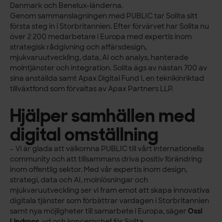
Danmark och Benelux-länderna.
Genom sammanslagningen med PUBLIC tar Solita sitt
första steg in i Storbritannien. Efter förvärvet har Solita nu
över 2 200 medarbetare i Europa med expertis inom
strategisk rådgivning och affärsdesign,
mjukvaruutveckling, data, AI och analys, hanterade
molntjänster och integration. Solita ägs av nästan 700 av
sina anställda samt Apax Digital Fund I, en teknikinriktad
tillväxtfond som förvaltas av Apax Partners LLP.
Hjälper samhällen med
digital omställning
– Vi är glada att välkomna PUBLIC till vårt internationella
community och att tillsammans driva positiv förändring
inom offentlig sektor. Med vår expertis inom design,
strategi, data och AI, molnlösningar och
mjukvaruutveckling ser vi fram emot att skapa innovativa
digitala tjänster som förbättrar vardagen i Storbritannien
samt nya möjligheter till samarbete i Europa, säger
Ossi
Lindroos
, vd och koncernchef för Solita.