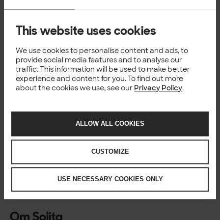
med en bred kundbas inom privat och offentlig sektor,
inklusive Finska Gränsbevakningen, Danska
Miljöskyddsmyndigheten, Helsingfors kollektivtrafik (HSL),
This website uses cookies
den finska socialförsäkringsmyndigheten (KELA),
PensionDanmark, den danska vägförvaltningen samt
We use cookies to personalise content and ads, to
Fintraffic. Bland de globala företagskunderna finns ISS,
provide social media features and to analyse our
Colruyt Group, KONE och SSAB. Solita är också känt för sin
traffic. This information will be used to make better
starka företagskultur och har nyligen utsetts till den mest
experience and content for you. To find out more
about the cookies we use, see our
Privacy Policy
.
människocentrerade arbetsplatsen samt rankats som
tredje bästa arbetsgivaren för kvinnor
inom tech globalt.
För mer information
ALLOW ALL COOKIES
Ossi Lindroos, vd och koncernchef,
Solita,
ossi.lindroos@solita.fi
CUSTOMIZE
Peter Barkman, EVP, International Expansion,
Solita,
peter.barkman@solita.fi
Alexander de Carvalho, vd,
USE NECESSARY COOKIES ONLY
PUBLIC,
alexander@public.io
Ryan Shea, Managing Director, PUBLIC,
ryan@public.io
Om Solita