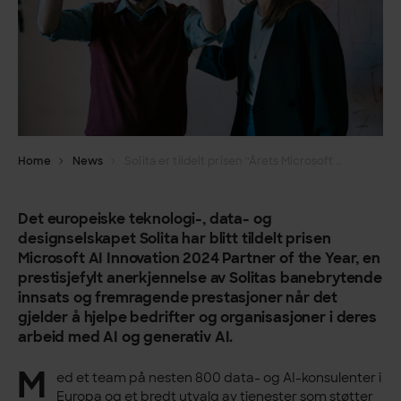
Home
News
Solita er tildelt prisen “Årets Microsoft AI Innovasjonsparter”
Det europeiske teknologi-, data- og
designselskapet Solita har blitt tildelt prisen
Microsoft AI Innovation 2024 Partner of the Year, en
prestisjefylt anerkjennelse av Solitas banebrytende
innsats og fremragende prestasjoner når det
gjelder å hjelpe bedrifter og organisasjoner i deres
arbeid med AI og generativ AI.
M
ed et team på nesten 800 data- og AI-konsulenter i
Europa og et bredt utvalg av tjenester som støtter