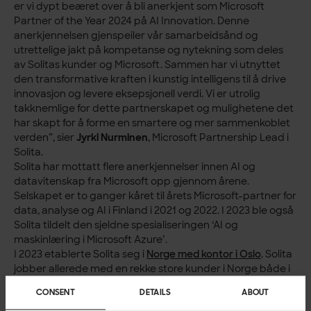
er vi dypt beæret over å bli anerkjent som Microsoft
Partner of the Year 2024 på AI Innovation. Denne
anerkjennelsen gjenspeiler vår samarbeidsånd og
utrettelige jakt på kompetanse og nytekning som deles
av Solitas kunder og Microsoft. Sammen har vi utnyttet
den transformative kraften i kunstig intelligens til å drive
innovasjon og levere eksepsjonell verdi. Vi er utrolig
takknemlige for dette partnerskapet og mulighetene det
har skapt for å forme en smartere og mer sammenkoblet
verden”, sier
Jyrki Nurminen
, Microsoft Partnership Lead i
Solita.
Solita har mottatt flere anerkjennelser innen AI og
datavitenskap fra Microsoft opp gjennom årene.
Selskapet er to ganger kåret til årets Microsoft-partner for
data, analyse og AI i Finland i 2021 og 2022. I 2023 ble også
Solita tildelt den sjeldne spesialiseringen ‘AI og
maskinlæring i Microsoft Azure’.
I 2023 etablerte Solita seg i
Norge med kontor i Oslo
. Solita
jobber allerede med en rekke store kunder i Norge både i
offentlig og privat sektor.
CONSENT
DETAILS
ABOUT