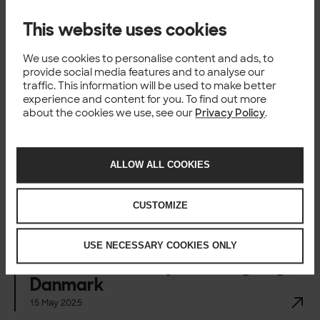
For mer informasjon vennligst
kontakt
This website uses cookies
Minna Pinola, Communications Director, +358 40 5166 024,
minna.pinola@solita.fi
We use cookies to personalise content and ads, to
provide social media features and to analyse our
traffic. This information will be used to make better
experience and content for you. To find out more
about the cookies we use, see our
Privacy Policy
.
Happening now
ALLOW ALL COOKIES
CUSTOMIZE
NEWS
Telenor velger Solita som
hovedpartner for
USE NECESSARY COOKIES ONLY
datatransformasjon i Sverige og
Danmark
15 May 2025