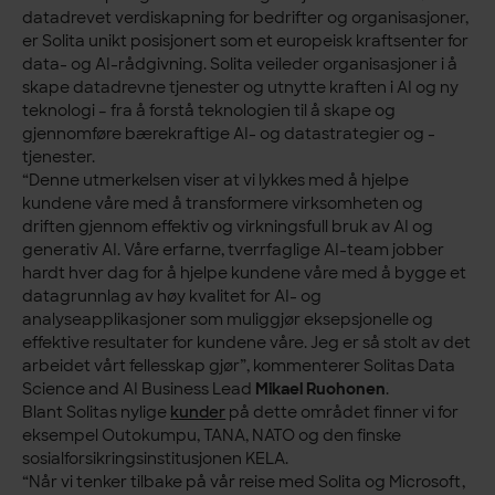
datadrevet verdiskapning for bedrifter og organisasjoner,
er Solita unikt posisjonert som et europeisk kraftsenter for
data- og AI-rådgivning. Solita veileder organisasjoner i å
skape datadrevne tjenester og utnytte kraften i AI og ny
teknologi – fra å forstå teknologien til å skape og
gjennomføre bærekraftige AI- og datastrategier og -
tjenester.
“Denne utmerkelsen viser at vi lykkes med å hjelpe
kundene våre med å transformere virksomheten og
driften gjennom effektiv og virkningsfull bruk av AI og
generativ AI. Våre erfarne, tverrfaglige AI-team jobber
hardt hver dag for å hjelpe kundene våre med å bygge et
datagrunnlag av høy kvalitet for AI- og
analyseapplikasjoner som muliggjør eksepsjonelle og
effektive resultater for kundene våre. Jeg er så stolt av det
arbeidet vårt fellesskap gjør”, kommenterer Solitas Data
Science and AI Business Lead
Mikael Ruohonen
.
Blant Solitas nylige
kunder
på dette området finner vi for
eksempel Outokumpu, TANA, NATO og den finske
sosialforsikringsinstitusjonen KELA.
“Når vi tenker tilbake på vår reise med Solita og Microsoft,