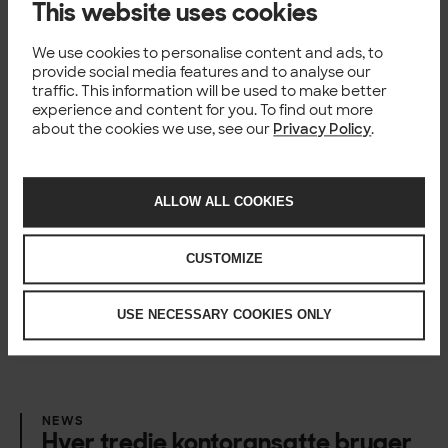
This website uses cookies
We use cookies to personalise content and ads, to
NEWS
Solita åbner for Anthropics
provide social media features and to analyse our
traffic. This information will be used to make better
Claude-modeller med
experience and content for you. To find out more
dataplacering i EU
about the cookies we use, see our
Privacy Policy
.
3 Jun 2026
ALLOW ALL COOKIES
NEWS
Ny dataindsamlingsportal skal
CUSTOMIZE
gøre genbrug synligt og styrke
den cirkulære økonomi
USE NECESSARY COOKIES ONLY
2 Jun 2026
NEWS
Hver tredje kontoransatte bruger