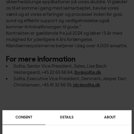
sikkerhedstunge applikationer på vores skuldre. Vi glæder
os til at komme i gang med samarbejdet, bevise vores
værd og at vores erfaringer og processer inden for god,
sund og effektiv support og vedligeholdelse også
kommer Kriminalforsorgen til gode.”
Kontrakten er gældende fra juli 2024 og løber i 5 år med
mulighed for yderligere 4 års forlængelse.
Klientkernesystemerne betjener i dag over 4.000 ansatte.
For mere information
Solita, Senior Vice President, Sales, Lise Bach
Vestergaard, +45 22 65 58 84,
lbv@solita.dk
Solita, Executive Vice President, Denmark, Jesper Dan
Christiansen, +45 41 32 86 55,
jdc@solita.dk
CONSENT
DETAILS
ABOUT
Happening now