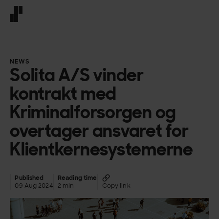
Front page
NEWS
Solita A/S vinder
kontrakt med
Kriminalforsorgen og
overtager ansvaret for
Klientkernesystemerne
Published
Reading time
09 Aug 2024
2 min
Copy link