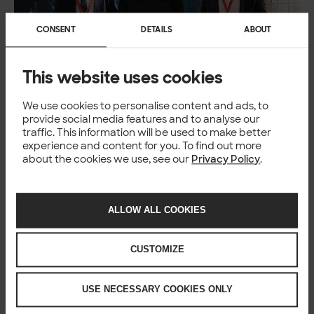
CONSENT
DETAILS
ABOUT
This website uses cookies
Kuvassa: Jussi Järvinen, Executive Vice President, Finland-
We use cookies to personalise content and ads, to
divisioona, Patria, Markku Hassinen, Rajavartiolaitoksen
provide social media features and to analyse our
apulaispäällikkö, Kontra-amiraali ja Ossi Lindroos,
traffic. This information will be used to make better
toimitusjohtaja, Solita
experience and content for you. To find out more
about the cookies we use, see our
Privacy Policy
.
Lisätietoja
Rajavartiolaitos, Jarmo Vainikka, hankepäällikkö,
jarmo.vainikka@raja.fi
ALLOW ALL COOKIES
Solita, Lauri Hyry, asiakkuusjohtaja,
lauri.hyry@solita.fi
Patria, Mikko Viitaniemi, SVP,
mikko.viitaniemi@patriagroup.com
CUSTOMIZE
Kuvat: Rajavartiolaitos
USE NECESSARY COOKIES ONLY