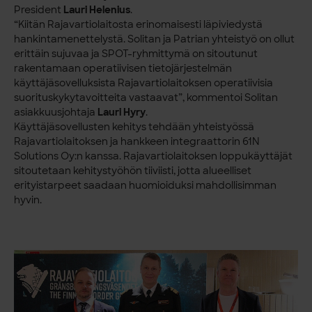
President
Lauri Helenius
.
“Kiitän Rajavartiolaitosta erinomaisesti läpiviedystä
hankintamenettelystä. Solitan ja Patrian yhteistyö on ollut
erittäin sujuvaa ja SPOT-ryhmittymä on sitoutunut
rakentamaan operatiivisen tietojärjestelmän
käyttäjäsovelluksista Rajavartiolaitoksen operatiivisia
suorituskykytavoitteita vastaavat”, kommentoi Solitan
asiakkuusjohtaja
Lauri Hyry
.
Käyttäjäsovellusten kehitys tehdään yhteistyössä
Rajavartiolaitoksen ja hankkeen integraattorin 61N
Solutions Oy:n kanssa. Rajavartiolaitoksen loppukäyttäjät
sitoutetaan kehitystyöhön tiiviisti, jotta alueelliset
erityistarpeet saadaan huomioiduksi mahdollisimman
hyvin.