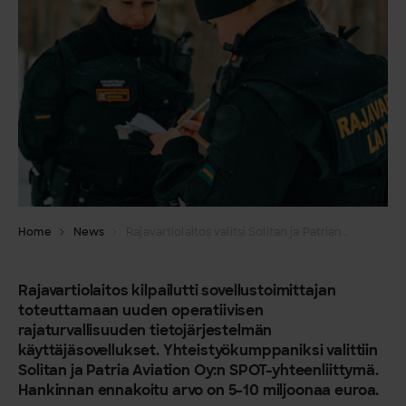
Home
News
Rajavartiolaitos valitsi Solitan ja Patrian operatiivisen tietojärjestelmän sovellustoimittajaksi
Rajavartiolaitos kilpailutti sovellustoimittajan
toteuttamaan uuden operatiivisen
rajaturvallisuuden tietojärjestelmän
käyttäjäsovellukset. Yhteistyökumppaniksi valittiin
Solitan ja Patria Aviation Oy:n SPOT-yhteenliittymä.
Hankinnan ennakoitu arvo on 5–10 miljoonaa euroa.