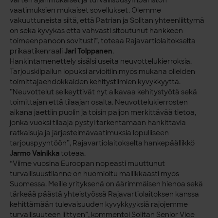
vaatimuksien mukaiset sovellukset. Olemme
vakuuttuneista siitä, että Patrian ja Solitan yhteenliittymä
on sekä kyvykäs että vahvasti sitoutunut hankkeen
toimeenpanoon sovitusti”, toteaa Rajavartiolaitokselta
prikaatikenraali
Jari Tolppanen
.
Hankintamenettely sisälsi useita neuvottelukierroksia.
Tarjouskilpailun lopuksi arvioitiin myös mukana olleiden
toimittajaehdokkaiden kehitystiimien kyvykkyyttä.
”Neuvottelut selkeyttivät nyt alkavaa kehitystyötä sekä
toimittajan että tilaajan osalta. Neuvottelukierrosten
aikana jaettiin puolin ja toisin paljon merkittävää tietoa,
jonka vuoksi tilaaja pystyi tarkentamaan hankittavia
ratkaisuja ja järjestelmävaatimuksia lopulliseen
tarjouspyyntöön”, Rajavartiolaitokselta hankepäällikkö
Jarmo Vainikka
toteaa.
“Viime vuosina Euroopan nopeasti muuttunut
turvallisuustilanne on huomioitu mallikkaasti myös
Suomessa. Meille yrityksenä on äärimmäisen hienoa sekä
tärkeää päästä yhteistyössä Rajavartiolaitoksen kanssa
kehittämään tulevaisuuden kyvykkyyksiä rajojemme
turvallisuuteen liittyen”, kommentoi Solitan Senior Vice