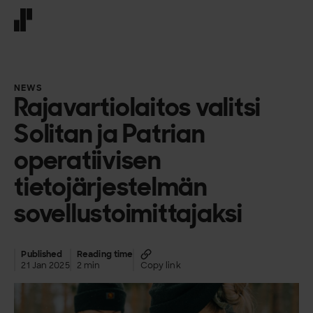
Front page
NEWS
Rajavartiolaitos valitsi
Solitan ja Patrian
operatiivisen
tietojärjestelmän
sovellustoimittajaksi
Published
Reading time
21 Jan 2025
2 min
Copy link