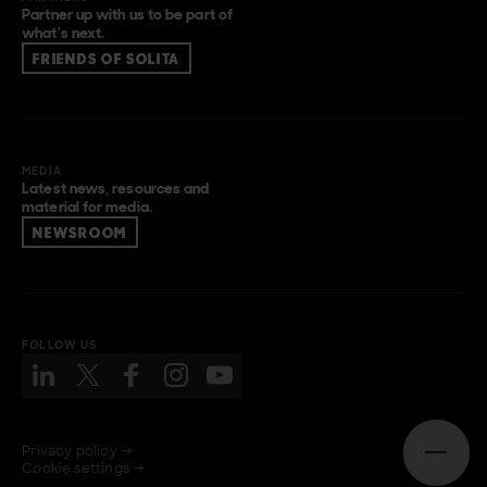
Partner up with us to be part of
what’s next.
FRIENDS OF SOLITA
MEDIA
Latest news, resources and
material for media.
NEWSROOM
FOLLOW US
Privacy policy →
Open n
Cookie settings →