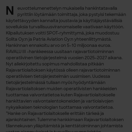
N
euvottelumenettelyn mukaisella hankintatavalla
pyrittiin löytämään toimittaja, joka pystyisi tekemään
käytettävyyden kannalta joustavia ja käyttäjäystävällisiä
sovelluksia turvallisuusviranomaiselle vaativaan käyttöön.
Kilpailutuksen voitti SPOT-ryhmittymä, joka muodostuu
Solita Oy:n ja Patria Aviation Oy:n yhteenliittymästä.
Hankinnan ennakoitu arvo on 5–10 miljoonaa euroa.
RAVALU III -hankkeessa uusitaan rajavartiotoiminnan
operatiivinen tietojärjestelmä vuosien 2025–2027 aikana.
Nyt allekirjoitettu sopimus mahdollistaa pitkään
Rajavartiolaitoksen käytössä olleen rajavartiotoiminnan
operatiivisen tietojärjestelmän uusimisen. Uudessa
tietojärjestelmässä tullaan myös hyödyntämään
Rajavartiolaitoksen muiden operatiivisten hankkeiden
tuottamaa valvontatietoa kuten Rajavartiolaitokselle
hankittavien valvontalentokoneiden ja vartiolaivojen
nykyaikaisen teknologian tuottamaa valvontatietoa.
”Hanke on Rajavartiolaitokselle erittäin tärkeä ja
ajankohtainen. Tulemme hankkimaan Rajavartiolaitoksen
tilannekuvan ylläpitämistä ja kenttätoiminnan johtamista
varten ajanmukaiset ja turvallisuusympäristön