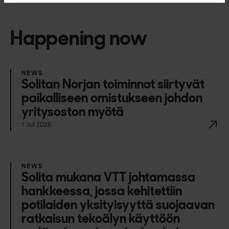
Happening now
NEWS
Solitan Norjan toiminnot siirtyvät
paikalliseen omistukseen johdon
yritysoston myötä
1 Jul 2026
NEWS
Solita mukana VTT johtamassa
hankkeessa, jossa kehitettiin
potilaiden yksityisyyttä suojaavan
ratkaisun tekoälyn käyttöön