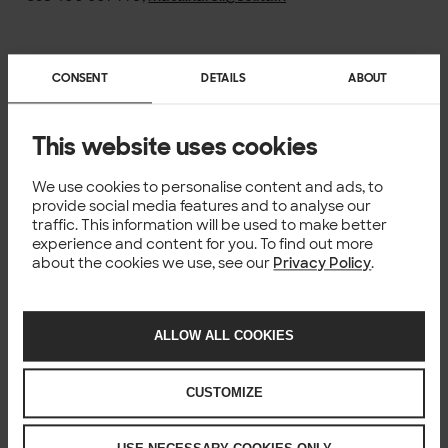
CONSENT
DETAILS
ABOUT
Happening now
This website uses cookies
We use cookies to personalise content and ads, to
provide social media features and to analyse our
NEWS
traffic. This information will be used to make better
Solitan Norjan toiminnot siirtyvät
experience and content for you. To find out more
paikalliseen omistukseen johdon
about the cookies we use, see our
Privacy Policy
.
yritysoston myötä
1 Jul 2026
ALLOW ALL COOKIES
CUSTOMIZE
NEWS
Solita mukana VTT johtamassa
hankkeessa, jossa kehitettiin