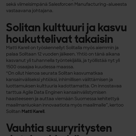
sekä viimeisimpänä Salesforcen Manufacturing-alueesta
vastaavana johtajana.
Solitan kulttuuri ja kasvu
houkuttelivat takaisin
Matti Karell on työskennellyt Solitalla myös aiemmin ja
palaa Solitaan 12 vuoden jälkeen. Yhtiö on tänä aikana
kasvanut yli tuhannella työntekijällä, ja työllistää nyt yli
1500 osaajaa kuudessa maassa.
“On ollut hienoa seurata Solitan kasvumatkaa
kansainväliseksi yhtiöksi, inhimillisen välittämisen ja
luottamuksen kulttuuria kadottamatta. On innostavaa
tarttua Agile Data Enginen kansainvälistymisen
haasteeseen ja auttaa viemään Suomessa kehitettyä
maailmanluokan innovaatiota myös maailmalle”, kertoo
Solitan
Matti Karell
.
Vauhtia suuryritysten