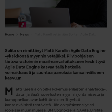
Home
News
Matti Karell vetämään Solitan Agile Data Engine -myyntiä
Solita on nimittänyt Matti Karellin Agile Data Engine
-yksikkönsä myynnin vetäjäksi. Pilvipohjaisen
tietovarastoinnin maailmanvalloitukseen keskittyvä
Agile Data Engine kasvaa tällä hetkellä
voimakkaasti ja suuntaa panoksia kansainväliseen
kasvuun.
M
atti Karellilla on pitkä kokemus erilaisten analytiikka-,
data- ja SaaS-sovellusten myynnin johtamisesta ja
kumppanikanavan kehittämiseen liittyvistä
kansainvälisistä tehtävistä. Hän on työskennellyt eri
rooleissa muun muassa IBM Cognoksella, SAPilla, Birstillä