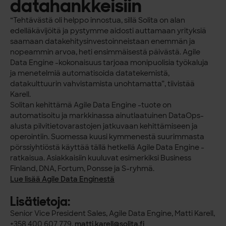
datahankkeisiin
“Tehtävästä oli helppo innostua, sillä Solita on alan
edelläkävijöitä ja pystymme aidosti auttamaan yrityksiä
saamaan datakehitysinvestoinneistaan enemmän ja
nopeammin arvoa, heti ensimmäisestä päivästä. Agile
Data Engine -kokonaisuus tarjoaa monipuolisia työkaluja
ja menetelmiä automatisoida datatekemistä,
datakulttuurin vahvistamista unohtamatta”, tiivistää
Karell.
Solitan kehittämä Agile Data Engine -tuote on
automatisoitu ja markkinassa ainutlaatuinen DataOps-
alusta pilvitietovarastojen jatkuvaan kehittämiseen ja
operointiin. Suomessa kuusi kymmenestä suurimmasta
pörssiyhtiöstä käyttää tällä hetkellä Agile Data Engine -
ratkaisua. Asiakkaisiin kuuluvat esimerkiksi Business
Finland, DNA, Fortum, Ponsse ja S-ryhmä.
Lue lisää
Agile Data Enginestä
Lisätietoja:
Senior Vice President Sales, Agile Data Engine, Matti Karell,
+358 400 607 779,
matti.karell@solita.fi