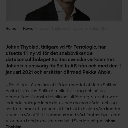
Home
News
Johan Thyblad blir ny vd för Solita i Sverige
Johan Thyblad, tidigare vd för Ferrologic, har
utsetts till ny vd för det snabbväxande
datakonsultbolaget Solitas svenska verksamhet.
Johan blir ansvarig för Solita AB från och med den 1
januari 2021 och ersätter därmed Pekka Ahola.
– Det är förstås en ära att få förtroendet att leda Solitas
nästa tillväxtfas. Solita är unikt i sitt slag och nästa
generations främsta teknikkonsultföretag, vi är ett av de
ledande bolagen inom data- och molnområdet och jag
ser fram emot att genom att fortsätta hjälpa våra kunder
utveckla vår affär tillsammans med vårt fantastiska team.
Vi är bara i början av vår resa här i Sverige, säger
Johan
Thyblad
.