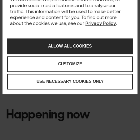
tjänstedesign, digital utveckling, byggandet av
provide social media features and to analyse our
dataplattformar, artificiell intelligens, analysverktyg och
traffic. This information will be used to make better
molntjänster. Solita grundades i Finland 1996 och
experience and content for you. To find out more
sysselsätter nu över 1600 digitala affärsspecialister i
about the cookies we use, see our
Privacy Policy
.
Finland, Sverige, Estland, Tyskland, Danmark och Belgien.
Bland kunderna finns bland annat Finnair, Fortum,
Finlands riksdag, Ponsse och UPM. Solita har en gedigen
ALLOW ALL COOKIES
historia av kontinuerlig, lönsam tillväxt. Bolaget har ett
stort nätverk av partners, inklusive Google, AWS,
Microsoft, Tableau och Snowflake. Solita ägs av Apax
CUSTOMIZE
Digital Fund tillsammans med över 600 av de anställda.
USE NECESSARY COOKIES ONLY
Happening now