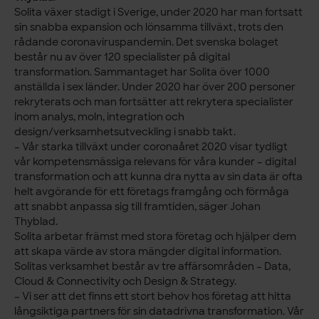
Solita växer stadigt i Sverige, under 2020 har man fortsatt
sin snabba expansion och lönsamma tillväxt, trots den
rådande coronaviruspandemin. Det svenska bolaget
består nu av över 120 specialister på digital
transformation. Sammantaget har Solita över 1000
anställda i sex länder. Under 2020 har över 200 personer
rekryterats och man fortsätter att rekrytera specialister
inom analys, moln, integration och
design/verksamhetsutveckling i snabb takt.
– Vår starka tillväxt under coronaåret 2020 visar tydligt
vår kompetensmässiga relevans för våra kunder – digital
transformation och att kunna dra nytta av sin data är ofta
helt avgörande för ett företags framgång och förmåga
att snabbt anpassa sig till framtiden, säger Johan
Thyblad.
Solita arbetar främst med stora företag och hjälper dem
att skapa värde av stora mängder digital information.
Solitas verksamhet består av tre affärsområden – Data,
Cloud & Connectivity och Design & Strategy.
– Vi ser att det finns ett stort behov hos företag att hitta
långsiktiga partners för sin datadrivna transformation. Vår