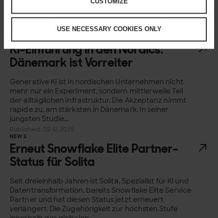
Rolle, um konsistente und qualitativ hochwertige
CUSTOMIZE
Leistungen für Kunden zu erbringen. Vor diesem
Hintergrund...
USE NECESSARY COOKIES ONLY
Published: 17.12.2025
NEWS
KI-Einführung in den Nordics:
Dänemark ist Vorreiter
Generative KI ist in nordischen Unternehmen nicht
mehr nur ein Experiment, sondern mittlerweile Teil
der alltäglichen Infrastruktur. Die Akzeptanz nimmt
rapide zu, am stärksten in Dänemark. In seiner
jüngsten Studie...
Published: 09.12.2025
NEWS
Erneut Snowflake Elite Partner-
Status für Solita
Seit dreieinhalb Jahren ist Solita, Spezialist für KI und
Datentransformation, bereits Snowflake Elite Service
Partner und hat diesen Status jetzt erneuert
verlängert. Die Zugehörigkeit zur höchsten Stufe
innerhalb des globalen...