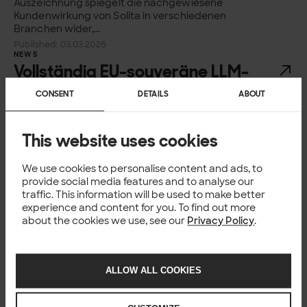
Auszeichnung spiegelt die nachgewiesene
Kundenwirkung von Solita in verschiedenen
Branchen wider,...
Published: 03.03.2026
NEWS
Vollständig EU-souveräne LLM-
Plattform von Solita
CONSENT
DETAILS
ABOUT
Solita, finnischstämmiger Spezialist für KI und
Datentransformation mit starker Präsenz in
This website uses cookies
Deutschland, stellt seine modulare Plattform für
große Sprachmodelle (LLM) ab sofort vollständig
We use cookies to personalise content and ads, to
über die europäische Cloud-Plattform UpCloud
provide social media features and to analyse our
bereit. Kunden...
traffic. This information will be used to make better
Published: 10.02.2026
experience and content for you. To find out more
NEWS
ISO 9001- und ISO/IEC 20000-1-
about the cookies we use, see our
Privacy Policy
.
Zertifizierungen für Solita
Angesichts des anhaltenden Wachstums von Solita
ALLOW ALL COOKIES
spielen harmonisierte Arbeitsweisen und
gemeinsame Best Practices eine immer wichtigere