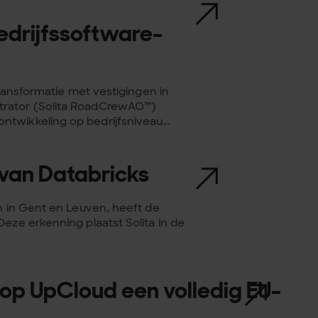
rijfs­­software-
transformatie met vestigingen in
trator (Solita RoadCrewAO™)
twikkeling op bedrijfsniveau...
 van Databricks
en in Gent en Leuven, heeft de
eze erkenning plaatst Solita in de
 op UpCloud een volledig EU-