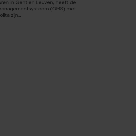
oren in Gent en Leuven, heeft de
eitsmanagementsysteem (QMS) met
ta zijn...
ng