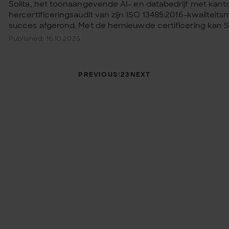
Solita, het toonaangevende AI- en databedrijf met kant
hercertificeringsaudit van zijn ISO 13485:2016-kwalit
succes afgerond. Met de hernieuwde certificering kan Soli
Published: 16.10.2025
Taxonomy pagi
PREVIOUS
1
2
3
NEXT