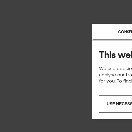
CONSE
This we
We use cookies
analyse our tr
for you. To fi
USE NECES