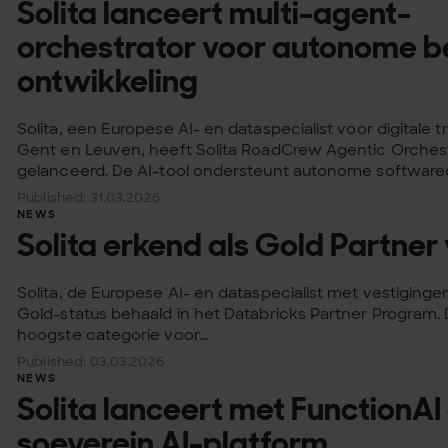
Solita lanceert multi-agent-
orchestrator voor autonome bed
ontwikkeling
Solita, een Europese AI- en dataspecialist voor digitale 
Gent en Leuven, heeft Solita RoadCrew Agentic Orches
gelanceerd. De AI-tool ondersteunt autonome softwareon
Published: 31.03.2026
NEWS
Solita erkend als Gold Partner
Solita, de Europese AI- en dataspecialist met vestiging
Gold-status behaald in het Databricks Partner Program. D
hoogste categorie voor...
Published: 03.03.2026
NEWS
Solita lanceert met FunctionAI
soeverein AI-platform