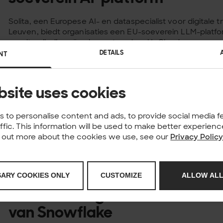
Solita, een Europese AI- en dataspecialist voor digitale
Leuven, biedt organisaties een EU-soeverein LLM-platfor
wordt volledig geïmplementeerd op UpCloud,...
DETAILS
NT
Published: 10.02.2026
NEWS
Solita verwerft ISO 9001-certi
bsite uses cookies
kwaliteits- en servicemanage
wereldniveau
 to personalise content and ads, to provide social media f
affic. This information will be used to make better experie
nd out more about the cookies we use, see our
Privacy Polic
Audit-instantie Kiwa heeft Solita, een Europese AI- en dat
transformatie met kantoren in Gent en Leuven, beloond
ISO 9001-certificering voor zijn hoogwaardige kwaliteits- 
Published: 17.12.2025
SARY COOKIES ONLY
CUSTOMIZE
ALLOW ALL
NEWS
Solita verlengt status als Elite
van Snowflake