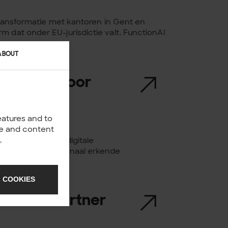
 transformatie met kantoren in Gent en
m dat onder EU-jurisdictie valt. FunctionAI
ABOUT
ficering voor
ment van
eatures and to
nce and content
y
.
aspecialist voor digitale
 met de internationaal erkende
en...
 COOKIES
 Service Partner