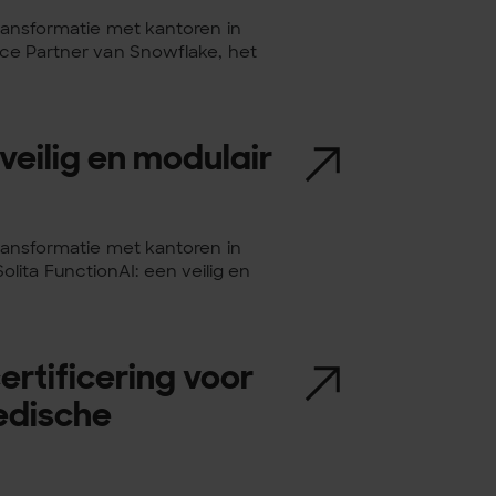
transformatie met kantoren in
vice Partner van Snowflake, het
veilig en modulair
transformatie met kantoren in
ita FunctionAI: een veilig en
rtificering voor
edische