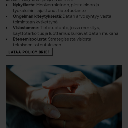
Nykytilasta
: Monikerroksinen, pirstaleinen ja
työkaluihin
rajoittunut tietotuotanto
Ongelman kiteytyksestä
: Datan arvo syntyy vasta
toimintaan
kytkettynä
Visiostamme
: Tietotuotanto, jossa merkitys,
käyttötarkoitus ja
luottamus kulkevat datan mukana
Etenemispolusta
: Strategisesta visiosta
tekniseen
toteutukseen
LATAA POLICY BRIEF