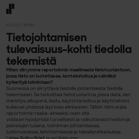
Front page
POLICY BRIEF
Tietojohtamisen
tulevaisuus-kohti tiedolla
tekemistä
Miten siir
rymme raportoinnin maailmasta tietotuotantoon,
jossa tieto on
luotettavaa, kontekstoitua ja valmiiksi
kytkettyä toimintaan?
Suomessa on siir
ryttävä tiedolla johtamisesta tiedolla
tekemiseen. Se tarkoittaa
tietotuotantoa, jossa data, sen
merkitys, alkuperä, laatu, käyttö
tarkoitus ja käyttöehdot
kulkevat yhdessä läpi koko elinkaaren.
Tällöin tieto ei jää
raportoinnin raaka-aineeksi, vaan sitä
voidaan
hyödyntää turvallisesti ja vaikuttavasti hoidon ja
palvelujen tu
kena, toiminnan johtamisessa,
tutkimuksessa, kehittämisessä ja
tekoälyratkaisuissa.
Lataa Policy Brief
ja opi lisää mm.