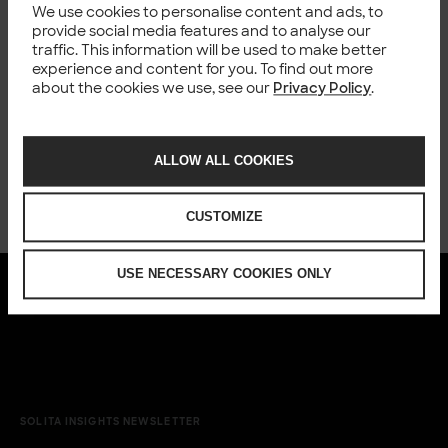
We use cookies to personalise content and ads, to
blocked. In order for you to see the form please make sure
provide social media features and to analyse our
you’re not using strict mode or private browsing in Firefox.
traffic. This information will be used to make better
You might need to try other browser to use the form if you
experience and content for you. To find out more
can’t adjust that setting.
about the cookies we use, see our
Privacy Policy
.
ALLOW ALL COOKIES
CUSTOMIZE
USE NECESSARY COOKIES ONLY
SOLITA INSIGHTS NEWSLETTER