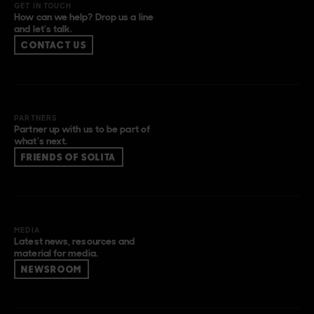
GET IN TOUCH
How can we help? Drop us a line
and let’s talk.
CONTACT US
PARTNERS
Partner up with us to be part of
what’s next.
FRIENDS OF SOLITA
MEDIA
Latest news, resources and
material for media.
NEWSROOM