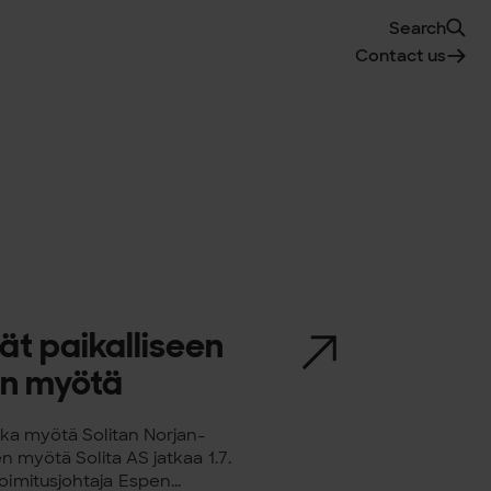
Search
Contact us
vät paikalliseen
on myötä
onka myötä Solitan Norjan-
en myötä Solita AS jatkaa 1.7.
imitusjohtaja Espen...