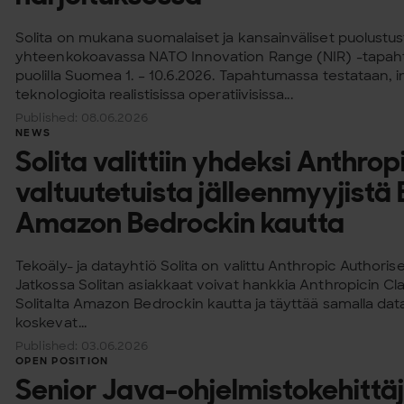
Solita on mukana suomalaiset ja kansainväliset puolust
yhteenkokoavassa NATO Innovation Range (NIR) -tapahtu
puolilla Suomea 1. – 10.6.2026. Tapahtumassa testataan, i
teknologioita realistisissa operatiivisissa...
Published: 08.06.2026
NEWS
Solita valittiin yhdeksi Anthro
valtuutetuista jälleenmyyjist
Amazon Bedrockin kautta
Tekoäly- ja datayhtiö Solita on valittu Anthropic Authoris
Jatkossa Solitan asiakkaat voivat hankkia Anthropicin C
Solitalta Amazon Bedrockin kautta ja täyttää samalla data
koskevat...
Published: 03.06.2026
OPEN POSITION
Senior Java-ohjelmistokehittä