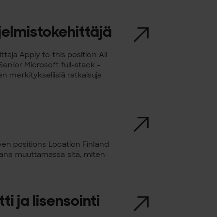
jelmistokehittäjä
täjä Apply to this position All
enior Microsoft full-stack -
 merkityksellisiä ratkaisuja
pen positions Location Finland
kana muuttamassa sitä, miten
i ja lisensointi