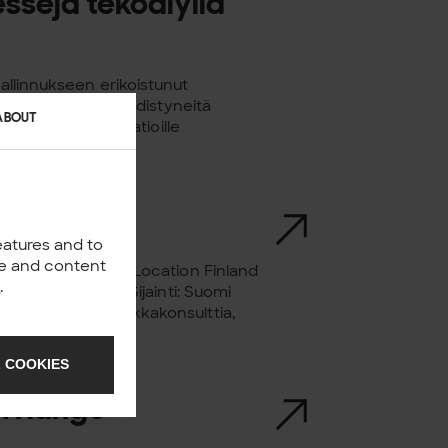
sseja tekoälyllä
mallinnukseen erikoistunut
n tarjotakseen edistyneitä
ABOUT
 sektorin organisaatioille
eatures and to
nce and content
All open positions Location Finland
y
.
ltiksi Solitalle! Sijainti: Suomi
olitalle Analytiikkakonsulttia,
 COOKIES
n Range -