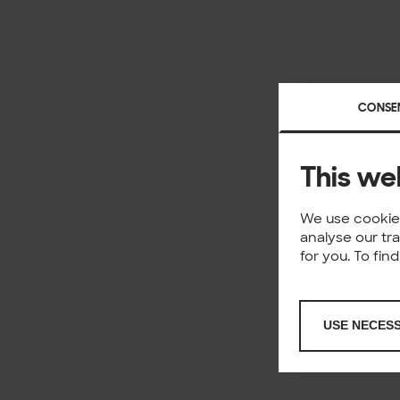
CONSE
This we
We use cookies
analyse our tr
for you. To fi
USE NECES