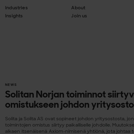
Industries
About
Insights
Join us
NEWS
Solitan Norjan toiminnot siirty
omistukseen johdon yritysost
Solita ja Solita AS ovat sopineet johdon yritysostosta, j
toimintojen omistus siirtyy paikalliselle johdolle. Muutoks
alkaen itsenäisenä Axiom-nimisenä yhtiönä, jota johtaa to