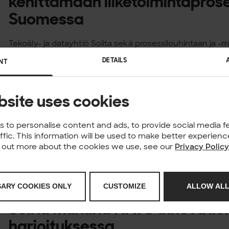
kehittämään liiketoimintaprose
Suomessa
Tekoäly- ja datayhtiö Solita sekä prosessilouhintaan ja -
suomalainen QPR Software ovat solmineet kumppanuude
DETAILS
NT
prosessianalytiikan työkaluja ja tukea yrityksille ja julkisen
Suomessa ja Pohjoismaissa. Kumppanuus...
Published: 16.06.2026
bsite uses cookies
OPEN POSITION
Analytiikkakonsultti
 to personalise content and ads, to provide social media f
affic. This information will be used to make better experie
Open position Analytiikkakonsultti Apply to this position 
nd out more about the cookies we use, see our
Privacy Polic
Copy link Home Join us Analytiikkakonsultti Analytiikkakonsu
Kokemustaso: Mid – senior Tehtävän kuvaus Etsimme nyt S
joka suunnittelee...
Published: 11.06.2026
SARY COOKIES ONLY
CUSTOMIZE
ALLOW ALL
NEWS
Solita mukana NATO Innovatio
harjoituksessa