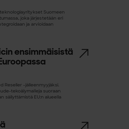
usteknologiayritykset Suomeen
massa, joka järjestetään eri
ntegroidaan ja arvioidaan
picin ensimmäisistä
ä Euroopassa
ed Reseller -jälleenmyyjäksi.
laude-tekoälymalleja suoraan
n säilyttämistä EU:n alueella
jä