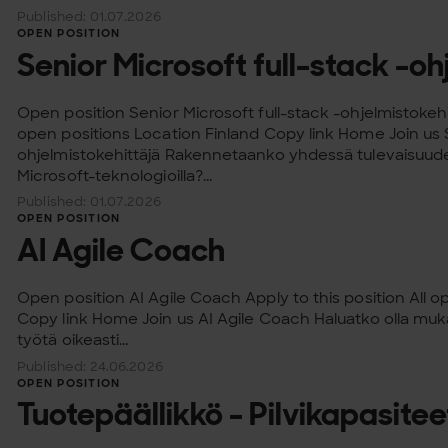
Published: 01.07.2026
OPEN POSITION
Senior Microsoft full-stack -oh
Open position Senior Microsoft full-stack -ohjelmistokehit
open positions Location Finland Copy link Home Join us S
ohjelmistokehittäjä Rakennetaanko yhdessä tulevaisuuden
Microsoft-teknologioilla?...
Published: 01.07.2026
OPEN POSITION
AI Agile Coach
Open position AI Agile Coach Apply to this position All o
Copy link Home Join us AI Agile Coach Haluatko olla mu
työtä oikeasti...
Published: 24.06.2026
OPEN POSITION
Tuotepäällikkö - Pilvikapasiteett