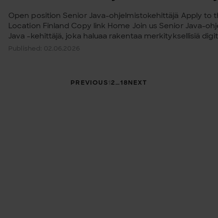
Open position Senior Java-ohjelmistokehittäjä Apply to th
Location Finland Copy link Home Join us Senior Java-ohj
Java -kehittäjä, joka haluaa rakentaa merkityksellisiä digitaa
Published: 02.06.2026
Taxonomy pagi
PREVIOUS
1
2
…
18
NEXT