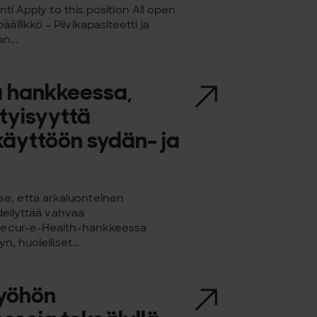
nti Apply to this position All open
llikkö – Pilvikapasiteetti ja
n...
a hankkeessa,
ityisyyttä
käyttöön sydän- ja
e, että arkaluonteinen
edellyttää vahvaa
ä Secur-e-Health-hankkeessa
, huolelliset...
työhön