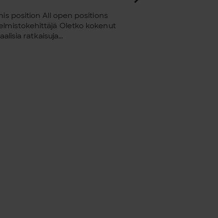
is position All open positions
elmistokehittäjä Oletko kokenut
lisia ratkaisuja...
ng