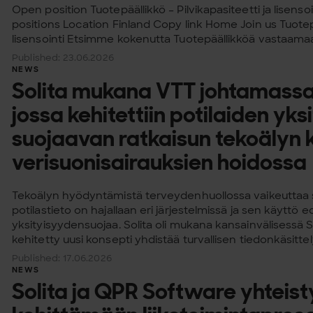
Open position Tuotepäällikkö – Pilvikapasiteetti ja lisensoi
positions Location Finland Copy link Home Join us Tuotepää
lisensointi Etsimme kokenutta Tuotepäällikköä vastaamaa
Published: 23.06.2026
NEWS
Solita mukana VTT johtamass
jossa kehitettiin potilaiden yks
suojaavan ratkaisun tekoälyn 
verisuonisairauksien hoidossa
Tekoälyn hyödyntämistä terveydenhuollossa vaikeuttaa s
potilastieto on hajallaan eri järjestelmissä ja sen käyttö 
yksityisyydensuojaa. Solita oli mukana kansainvälisess
kehitetty uusi konsepti yhdistää turvallisen tiedonkäsittelyn
Published: 17.06.2026
NEWS
Solita ja QPR Software yhteis